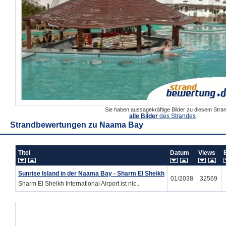
Sie haben aussagekräftige Bilder zu diesem Str
alle Bilder
des Strandes
Strandbewertungen zu
Naama Bay
Titel
Datum
Views
Sunrise Island in der Naama Bay - Sharm El Sheikh
01/2038
32569
Sharm El Sheikh International Airport ist nic..