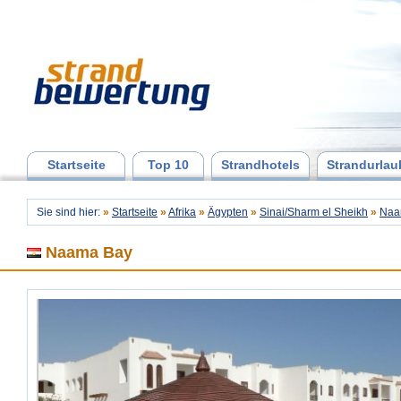
Startseite
Top 10
Strandhotels
Strandurlau
Sie sind hier:
»
Startseite
»
Afrika
»
Ägypten
»
Sinai/Sharm el Sheikh
»
Naa
Naama Bay