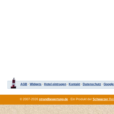
AGB
·
Widgets
·
Hotel eintragen
·
Kontakt
·
Datenschutz
·
Google
© 2007-2026
strandbewertung.de
· Ein Produkt der
Schwarzer
Rei