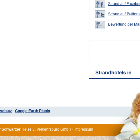
Strand auf Faceboo
Strand auf Twitter t
Bewertung per Mai
Strandhotels in
schutz
·
Google Earth Plugin
r
Schwarzer
Reise u. Verkehrsbüro GmbH
·
Impressum