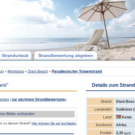
Strandurlaub
Strandbewertung abgeben
Wa
ia)
»
Mombasa
»
Diani Beach
»
Paradiesischer Tropenstrand
and"
Details zum Strand
andes
|
zur nächsten Strandbewertung
»
Strand:
Diani Beac
Landesteil:
Südküste (
eine Bilder vorhanden.
Land:
Kenia
der zu diesem Strand?
Hier können Sie sie hochladen.
Kontinent:
Afrika
Punkte:
4,36
(gut)