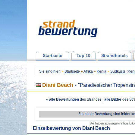
Startseite
Top 10
Strandhotels
Sie sind hier:
»
Startseite
»
Afrika
»
Kenia
»
Südküste (Ken
Diani Beach
-
"Paradiesischer Tropenstr
«
alle Bewertungen
des Strandes
|
alle Bilder
des Str
Zu dieser Bewertung sind leider k
Sie haben aussagekräftige Bil
Einzelbewertung von
Diani Beach