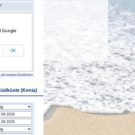
d Google
OK
 die genauen Koordinaten!
Südküste (Kenia)