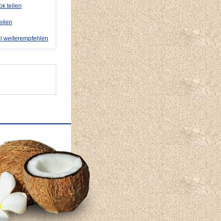
k teilen
eilen
l weiterempfehlen