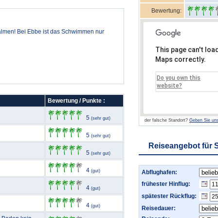
Bewertung:
lmen! Bei Ebbe ist das Schwimmen nur
This page can't loa
Maps correctly.
Do you own this
website?
Bewertung / Punkte :
5
(sehr gut)
der falsche Standort?
Geben Sie uns
5
(sehr gut)
Reiseangebot für 
5
(sehr gut)
4
(gut)
Abflughafen:
frühester Hinflug:
4
(gut)
spätester Rückflug:
4
(gut)
Reisedauer: