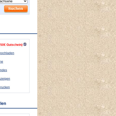
+50€ Gutschein)
 hochladen
ähe
andes
nzeigen
drucken
hlen