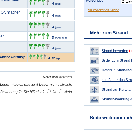
m Baden kein
Reisende:
4
(gut)
zur erweiterten Suche
 Grünflächen
4
(gut)
4
(gut)
Mehr zum Strand
bar
5
(sehr gut)
4
(gut)
Strand bewerten
(
amtbewertung:
4,36
(gut)
Bilder zum Strand
Hotels in Strandn
5781
mal gelesen
alle Bilder des Str
 Leser
hilfreich und für
5 Leser
nicht hilfreich.
Strand auf Karte a
Bewertung für Sie hilfreich?
Ja
Nein
Strandbewertung 
Seite weiterempfe