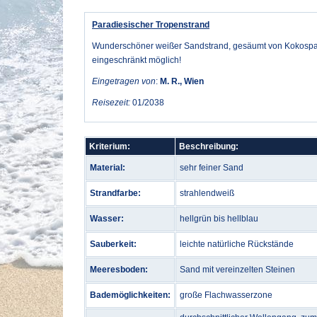
Paradiesischer Tropenstrand
Wunderschöner weißer Sandstrand, gesäumt von Kokospa
eingeschränkt möglich!
Eingetragen von
:
M. R., Wien
Reisezeit:
01/2038
Kriterium:
Beschreibung:
Material:
sehr feiner Sand
Strandfarbe:
strahlendweiß
Wasser:
hellgrün bis hellblau
Sauberkeit:
leichte natürliche Rückstände
Meeresboden:
Sand mit vereinzelten Steinen
Bademöglichkeiten:
große Flachwasserzone