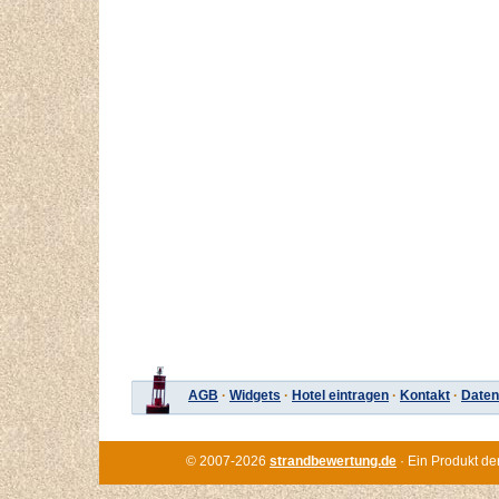
AGB
·
Widgets
·
Hotel eintragen
·
Kontakt
·
Daten
© 2007-2026
strandbewertung.de
· Ein Produkt de