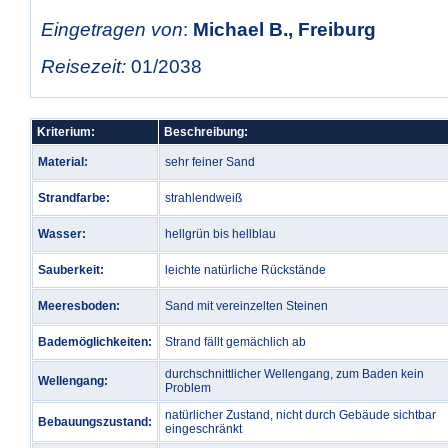
Eingetragen von
:
Michael B., Freiburg
Reisezeit:
01/2038
Kriterium:
Beschreibung:
Material:
sehr feiner Sand
Strandfarbe:
strahlendweiß
Wasser:
hellgrün bis hellblau
Sauberkeit:
leichte natürliche Rückstände
Meeresboden:
Sand mit vereinzelten Steinen
Bademöglichkeiten:
Strand fällt gemächlich ab
durchschnittlicher Wellengang, zum Baden kein
Wellengang:
Problem
natürlicher Zustand, nicht durch Gebäude sichtbar
Bebauungszustand:
eingeschränkt