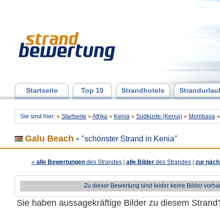
Startseite
Top 10
Strandhotels
Strandurlau
Sie sind hier:
»
Startseite
»
Afrika
»
Kenia
»
Südküste (Kenia)
»
Mombasa
»
Galu Beach
-
"schönster Strand in Kenia"
«
alle Bewertungen
des Strandes
|
alle Bilder
des Strandes
|
zur näch
Zu dieser Bewertung sind leider keine Bilder vorh
Sie haben aussagekräftige Bilder zu diesem Stran