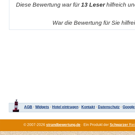
Diese Bewertung war für
13 Leser
hilfreich un
War die Bewertung für Sie hilfr
AGB
·
Widgets
·
Hotel eintragen
·
Kontakt
·
Datenschutz
·
Google
© 2007-2026
strandbewertung.de
· Ein Produkt der
Schwarzer
Rei