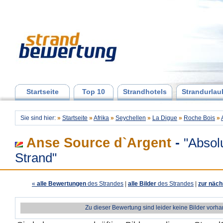
Startseite
Top 10
Strandhotels
Strandurlau
Sie sind hier:
»
Startseite
»
Afrika
»
Seychellen
»
La Digue
»
Roche Bois
»
Anse Source d`Argent
-
"Absol
Strand"
«
alle Bewertungen
des Strandes
|
alle Bilder
des Strandes
|
zur näch
Zu dieser Bewertung sind leider keine Bilder vorh