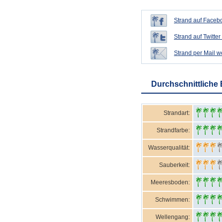
Strand auf Facebo
Strand auf Twitter 
Strand per Mail 
Durchschnittliche
Strandart:
Strandfarbe:
Wasserqualität:
Sauberkeit:
Meeresboden:
Schwimmen:
Wellengang: