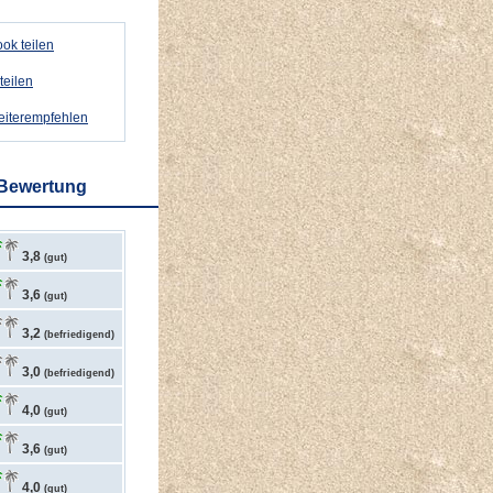
ok teilen
teilen
weiterempfehlen
 Bewertung
3,8
(gut)
3,6
(gut)
3,2
(befriedigend)
3,0
(befriedigend)
4,0
(gut)
3,6
(gut)
4,0
(gut)