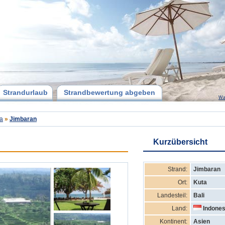
Strandurlaub
Strandbewertung abgeben
Wa
a
»
Jimbaran
Kurzübersicht
Strand:
Jimbaran
Ort:
Kuta
Landesteil:
Bali
Land:
Indones
Kontinent:
Asien