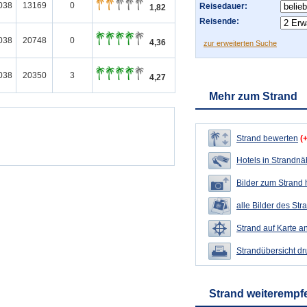
038
13169
0
Reisedauer:
1,82
Reisende:
038
20748
0
4,36
zur erweiterten Suche
038
20350
3
4,27
Mehr zum Strand
Strand bewerten
(
Hotels in Strandn
Bilder zum Strand
alle Bilder des Str
Strand auf Karte a
Strandübersicht d
Strand weiterempf