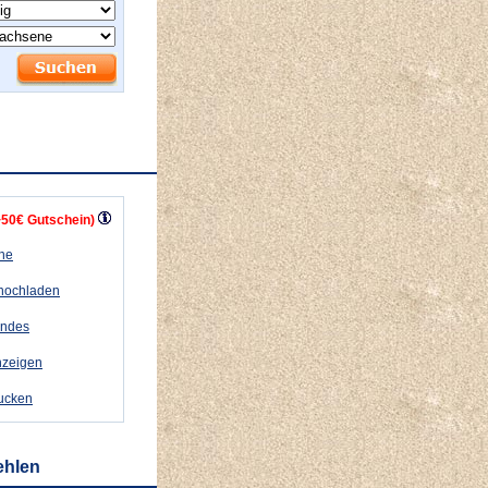
+50€ Gutschein)
ähe
 hochladen
andes
nzeigen
rucken
ehlen