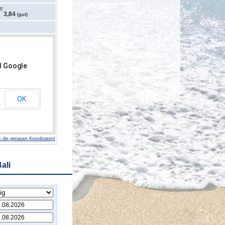
3,84
(gut)
d Google
OK
 die genauen Koordinaten!
ali