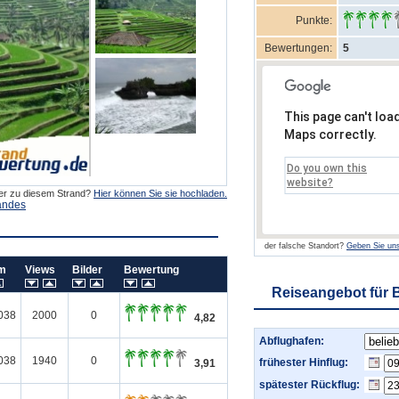
Punkte:
Bewertungen:
5
This page can't loa
Maps correctly.
Do you own this
website?
der zu diesem Strand?
Hier können Sie sie hochladen.
andes
der falsche Standort?
Geben Sie uns
um
Views
Bilder
Bewertung
Reiseangebot für B
038
2000
0
4,82
Abflughafen:
038
1940
0
frühester Hinflug:
3,91
spätester Rückflug: