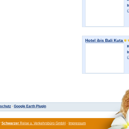
I
Ü
Hotel ibis Bali Kuta
K
I
Ü
schutz
·
Google Earth Plugin
r
Schwarzer
Reise u. Verkehrsbüro GmbH
·
Impressum