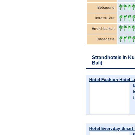
Bebauung:
Infrastruktur:
Erreichbarkeit:
Badegäste:
Strandhotels in Ku
Bali)
Hotel Fashion Hotel L
K
I
Ü
Hotel Everyday Smart 
K