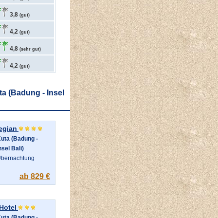
3,8
(gut)
4,2
(gut)
4,8
(sehr gut)
4,2
(gut)
ta (Badung - Insel
egian
uta (Badung -
nsel Bali)
bernachtung
ab 829 €
Hotel
uta (Badung -