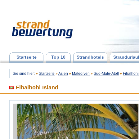
Startseite
Top 10
Strandhotels
Strandurlau
Sie sind hier:
»
Startseite
»
Asien
»
Malediven
»
Süd-Male-Atoll
»
Fihalhohi
Fihalhohi Island