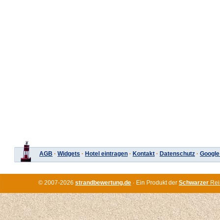
AGB
·
Widgets
·
Hotel eintragen
·
Kontakt
·
Datenschutz
·
Google
© 2007-2026
strandbewertung.de
· Ein Produkt der
Schwarzer
Rei