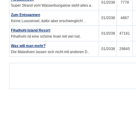
01/2038
7778
Super Strand vom Wasserbungalow sieht alles a..
Zum Entspannen
01/2038
4867
Keine Luxusinsel, dafür aber erschwinglich! ..
Fihalhohi Island Resort
01/2038
47181
Fihalhohi ist eine schöne Insel mit viel nat..
Was will man mehr?
01/2038
29845
Die Malediven lassen sich nicht mit anderen D..