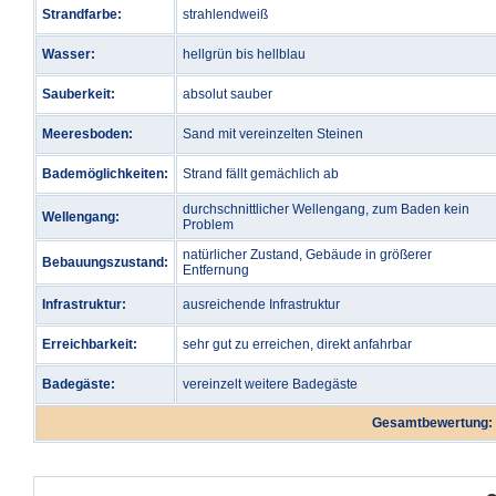
Strandfarbe:
strahlendweiß
Wasser:
hellgrün bis hellblau
Sauberkeit:
absolut sauber
Meeresboden:
Sand mit vereinzelten Steinen
Bademöglichkeiten:
Strand fällt gemächlich ab
durchschnittlicher Wellengang, zum Baden kein
Wellengang:
Problem
natürlicher Zustand, Gebäude in größerer
Bebauungszustand:
Entfernung
Infrastruktur:
ausreichende Infrastruktur
Erreichbarkeit:
sehr gut zu erreichen, direkt anfahrbar
Badegäste:
vereinzelt weitere Badegäste
Gesamtbewertung: