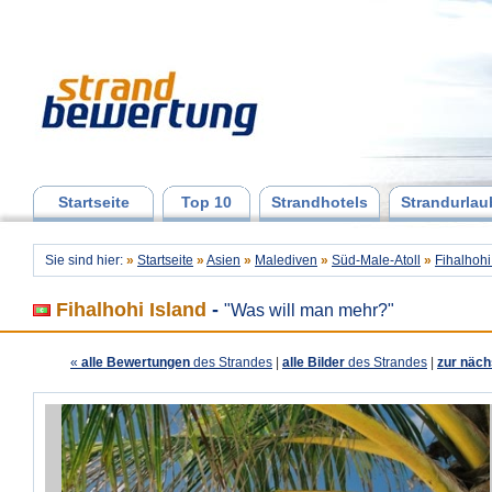
Startseite
Top 10
Strandhotels
Strandurlau
Sie sind hier:
»
Startseite
»
Asien
»
Malediven
»
Süd-Male-Atoll
»
Fihalhohi
Fihalhohi Island
-
"Was will man mehr?"
«
alle Bewertungen
des Strandes
|
alle Bilder
des Strandes
|
zur näch