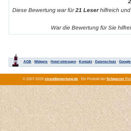
Diese Bewertung war für
21 Leser
hilfreich und
War die Bewertung für Sie hilfr
AGB
·
Widgets
·
Hotel eintragen
·
Kontakt
·
Datenschutz
·
Google
© 2007-2026
strandbewertung.de
· Ein Produkt der
Schwarzer
Rei