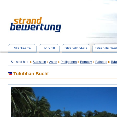
Startseite
Top 10
Strandhotels
Strandurlau
Sie sind hier:
»
Startseite
»
Asien
»
Philippinen
»
Boracay
»
Balabag
»
Tul
Tulubhan Bucht