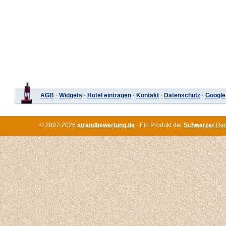
AGB
·
Widgets
·
Hotel eintragen
·
Kontakt
·
Datenschutz
·
Google
© 2007-2026
strandbewertung.de
· Ein Produkt der
Schwarzer
Rei