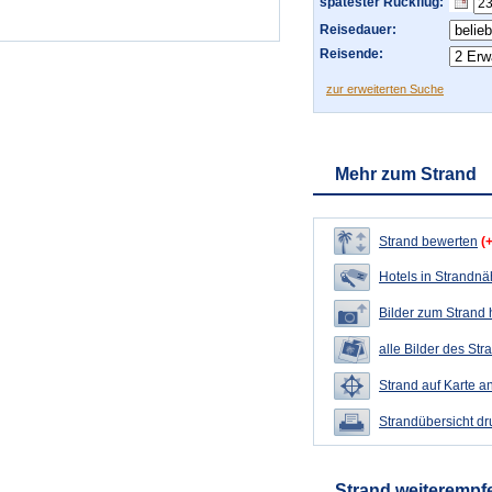
spätester Rückflug:
Reisedauer:
Reisende:
zur erweiterten Suche
Mehr zum Strand
Strand bewerten
(
Hotels in Strandn
Bilder zum Strand
alle Bilder des Str
Strand auf Karte a
Strandübersicht d
Strand weiterempf