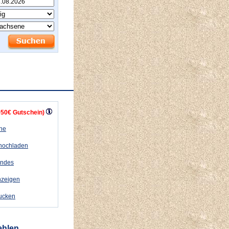
+50€ Gutschein)
ähe
 hochladen
andes
nzeigen
rucken
ehlen