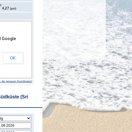
4,27
(gut)
d Google
OK
 die genauen Koordinaten!
üdküste (Sri