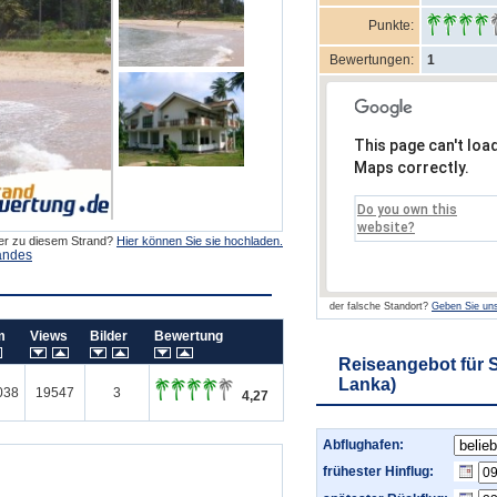
Punkte:
Bewertungen:
1
This page can't loa
Maps correctly.
Do you own this
website?
der zu diesem Strand?
Hier können Sie sie hochladen.
andes
der falsche Standort?
Geben Sie uns
um
Views
Bilder
Bewertung
Reiseangebot für S
Lanka)
038
19547
3
4,27
Abflughafen:
frühester Hinflug: