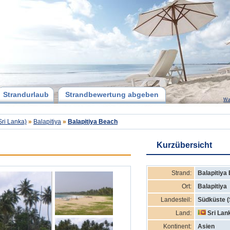
Strandurlaub
Strandbewertung abgeben
Wa
Sri Lanka)
»
Balapitiya
»
Balapitiya Beach
Kurzübersicht
Strand:
Balapitiya
Ort:
Balapitiya
Landesteil:
Südküste (
Land:
Sri Lan
Kontinent:
Asien