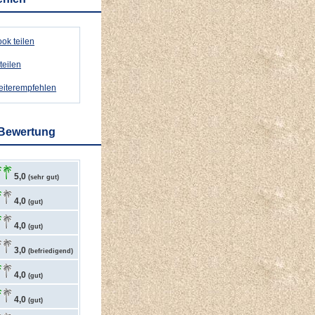
ok teilen
teilen
weiterempfehlen
 Bewertung
5,0
(sehr gut)
4,0
(gut)
4,0
(gut)
3,0
(befriedigend)
4,0
(gut)
4,0
(gut)