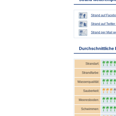
Strand auf Facebo
Strand auf Twitter 
Strand per Mail 
Durchschnittliche
Strandart:
Strandfarbe:
Wasserqualität:
Sauberkeit:
Meeresboden:
Schwimmen: