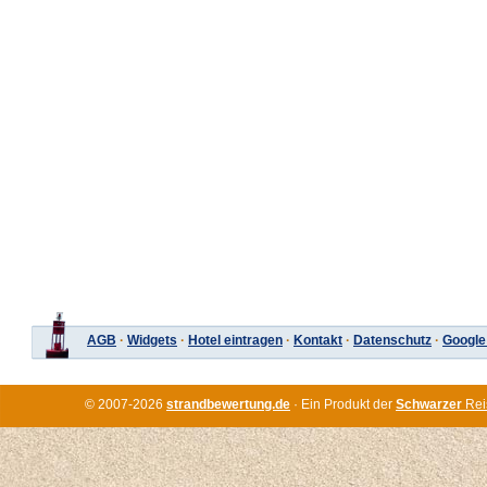
AGB
·
Widgets
·
Hotel eintragen
·
Kontakt
·
Datenschutz
·
Google
© 2007-2026
strandbewertung.de
· Ein Produkt der
Schwarzer
Rei