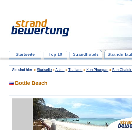
Startseite
Top 10
Strandhotels
Strandurlau
Sie sind hier:
»
Startseite
»
Asien
»
Thailand
»
Koh Phangan
»
Ban Chalok
Bottle Beach