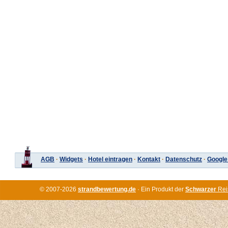
AGB
·
Widgets
·
Hotel eintragen
·
Kontakt
·
Datenschutz
·
Google
© 2007-2026
strandbewertung.de
· Ein Produkt der
Schwarzer
Rei