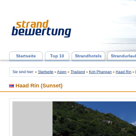
Startseite
Top 10
Strandhotels
Strandurlau
Sie sind hier:
»
Startseite
»
Asien
»
Thailand
»
Koh Phangan
»
Haad Rin
»
Haad Rin (Sunset)