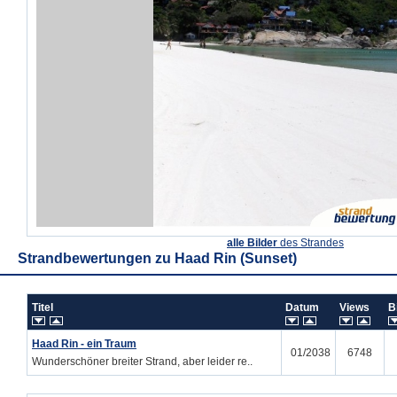
alle Bilder
des Strandes
Strandbewertungen zu
Haad Rin (Sunset)
Titel
Datum
Views
B
Haad Rin - ein Traum
01/2038
6748
Wunderschöner breiter Strand, aber leider re..