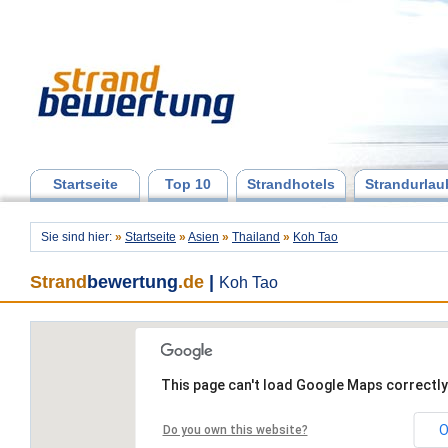
Startseite
Top 10
Strandhotels
Strandurlau
Sie sind hier:
»
Startseite
»
Asien
»
Thailand
»
Koh Tao
Strand
bewertung
.de
|
Koh Tao
This page can't load Google Maps correctly
O
Do you own this website?