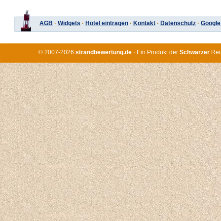
AGB
·
Widgets
·
Hotel eintragen
·
Kontakt
·
Datenschutz
·
Google
© 2007-2026
strandbewertung.de
· Ein Produkt der
Schwarzer
Rei