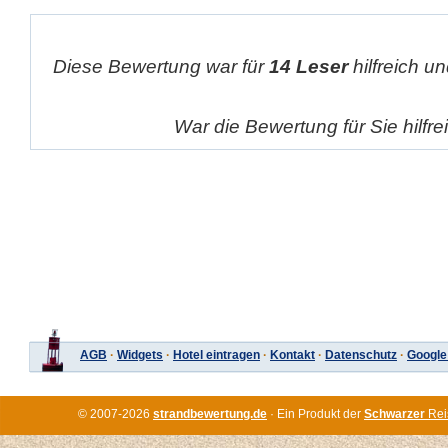
Diese Bewertung war für
14 Leser
hilfreich un
War die Bewertung für Sie hilfr
AGB
·
Widgets
·
Hotel eintragen
·
Kontakt
·
Datenschutz
·
Google
© 2007-2026
strandbewertung.de
· Ein Produkt der
Schwarzer
Rei