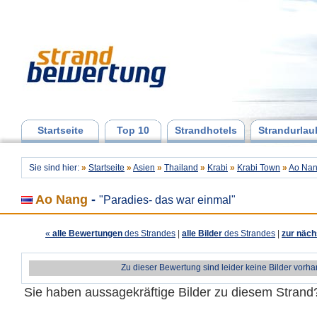
Startseite
Top 10
Strandhotels
Strandurlau
Sie sind hier:
»
Startseite
»
Asien
»
Thailand
»
Krabi
»
Krabi Town
»
Ao Na
Ao Nang
-
"Paradies- das war einmal"
«
alle Bewertungen
des Strandes
|
alle Bilder
des Strandes
|
zur näch
Zu dieser Bewertung sind leider keine Bilder vorh
Sie haben aussagekräftige Bilder zu diesem Stran