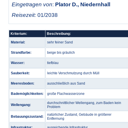
Eingetragen von
:
Plator D., Niedernhall
Reisezeit:
01/2038
Kriterium:
Beschreibung:
Material:
sehr feiner Sand
Strandfarbe:
beige bis gräulich
Wasser:
tiefblau
Sauberkeit:
leichte Verschmutzung durch Müll
Meeresboden:
ausschließlich aus Sand
Bademöglichkeiten:
große Flachwasserzone
durchschnittlicher Wellengang, zum Baden kein
Wellengang:
Problem
natürlicher Zustand, Gebäude in größerer
Bebauungszustand:
Entfernung
Infrastruktur:
ausreichende Infrastruktur