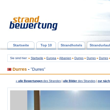
Startseite
Top 10
Strandhotels
Strandurlau
Sie sind hier:
»
Startseite
»
Europa
»
Albanien
»
Durres
»
Durres
»
Durres
Durres
-
"Durres"
«
alle Bewertungen
des Strandes
|
alle Bilder
des Strandes
|
zur näch