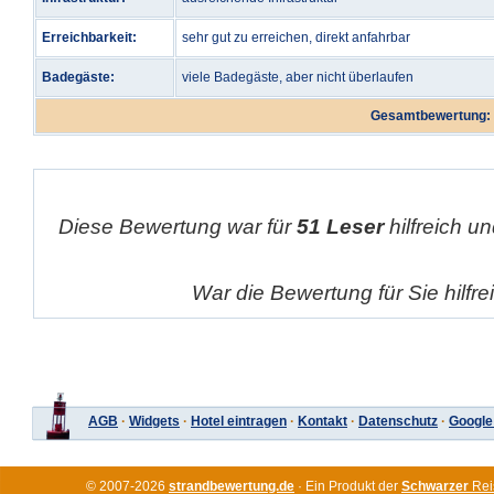
Erreichbarkeit:
sehr gut zu erreichen, direkt anfahrbar
Badegäste:
viele Badegäste, aber nicht überlaufen
Gesamtbewertung:
Diese Bewertung war für
51 Leser
hilfreich un
War die Bewertung für Sie hilfr
AGB
·
Widgets
·
Hotel eintragen
·
Kontakt
·
Datenschutz
·
Google
© 2007-2026
strandbewertung.de
· Ein Produkt der
Schwarzer
Rei