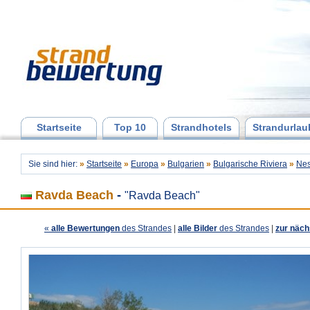
Startseite
Top 10
Strandhotels
Strandurlau
Sie sind hier:
»
Startseite
»
Europa
»
Bulgarien
»
Bulgarische Riviera
»
Nes
Ravda Beach
-
"Ravda Beach"
«
alle Bewertungen
des Strandes
|
alle Bilder
des Strandes
|
zur näch