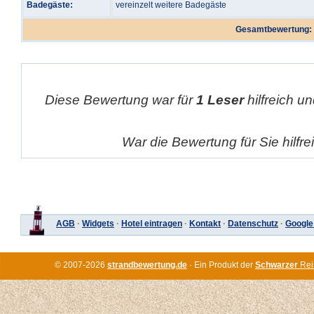
Badegäste:
vereinzelt weitere Badegäste
Gesamtbewertung:
Diese Bewertung war für
1 Leser
hilfreich un
War die Bewertung für Sie hilfr
AGB
·
Widgets
·
Hotel eintragen
·
Kontakt
·
Datenschutz
·
Google
© 2007-2026
strandbewertung.de
· Ein Produkt der
Schwarzer
Rei