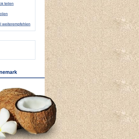
k teilen
eilen
l weiterempfehlen
änemark