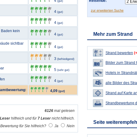
4
Reisende:
(gut)
zur erweiterten Suche
4
(gut)
4
(gut)
m Baden kein
Mehr zum Strand
4
(gut)
bäude sichtbar
4
(gut)
Strand bewerten
(
3
(befriedigend)
Bilder zum Strand
bar
5
(sehr gut)
Hotels in Strandn
fen
4
(gut)
alle Bilder des Str
amtbewertung:
4,09
(gut)
Strand auf Karte a
Strandbewertung 
6126
mal gelesen
 Leser
hilfreich und für
7 Leser
nicht hilfreich.
Seite weiterempfe
Bewertung für Sie hilfreich?
Ja
Nein