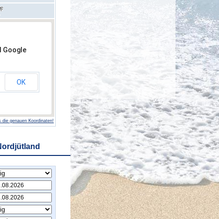
d Google
OK
 die genauen Koordinaten!
Nordjütland