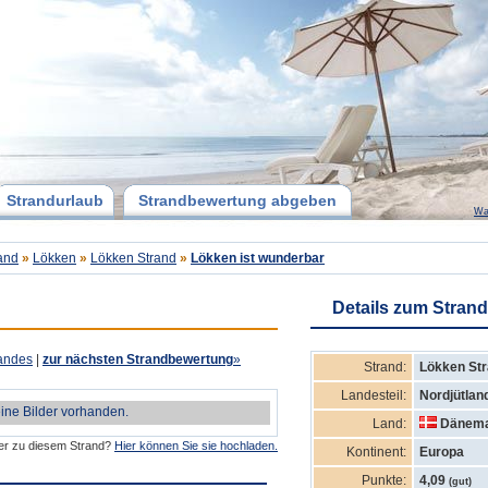
Strandurlaub
Strandbewertung abgeben
Wa
and
»
Lökken
»
Lökken Strand
»
Lökken ist wunderbar
Details zum Strand
andes
|
zur nächsten Strandbewertung
»
Strand:
Lökken St
Landesteil:
Nordjütlan
eine Bilder vorhanden.
Land:
Dänem
der zu diesem Strand?
Hier können Sie sie hochladen.
Kontinent:
Europa
Punkte:
4,09
(gut)