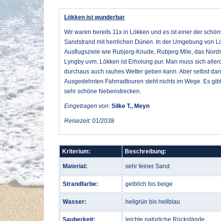
Lökken ist wunderbar
Wir waren bereits 11x in Lökken und es ist einer der schöns
Sandstrand mit herrlichen Dünen. In der Umgebung von Lö
Ausflugsziele wie Rubjerg-Knude, Rubjerg Mile, das Nords
Lyngby uvm..Lökken ist Erholung pur. Man muss sich aller
durchaus auch rauhes Wetter geben kann. Aber selbst dan
Ausgedehnten Fahrradtouren steht nichts im Wege. Es gib
sehr schöne Nebenstrecken.
Eingetragen von
:
Silke T., Meyn
Reisezeit:
01/2038
Kriterium:
Beschreibung:
Material:
sehr feiner Sand
Strandfarbe:
gelblich bis beige
Wasser:
hellgrün bis hellblau
Sauberkeit:
leichte natürliche Rückstände