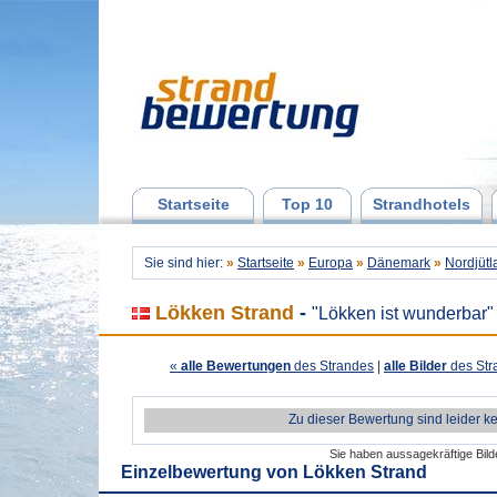
Startseite
Top 10
Strandhotels
Sie sind hier:
»
Startseite
»
Europa
»
Dänemark
»
Nordjütl
Lökken Strand
-
"Lökken ist wunderbar"
«
alle Bewertungen
des Strandes
|
alle Bilder
des Str
Zu dieser Bewertung sind leider k
Sie haben aussagekräftige Bil
Einzelbewertung von
Lökken Strand