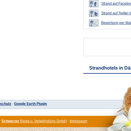
Strand auf Faceboo
Strand auf Twitter t
Bewertung per Mai
Strandhotels in D
schutz
·
Google Earth Plugin
r
Schwarzer
Reise u. Verkehrsbüro GmbH
·
Impressum