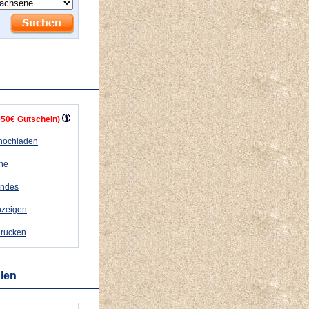
+50€ Gutschein)
 hochladen
ähe
andes
nzeigen
drucken
hlen