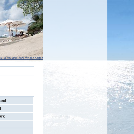
s Sie vor dem Klick wissen sollten
rand
d
ark