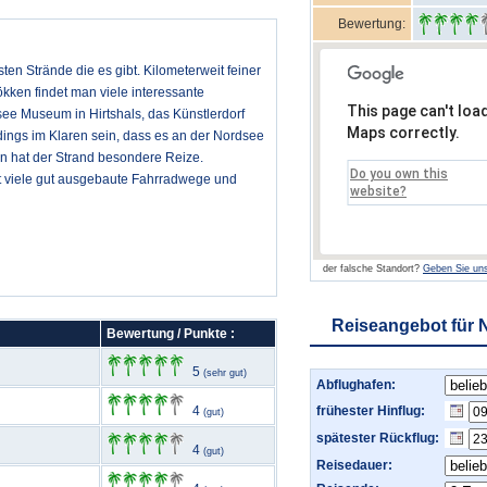
Bewertung:
ten Strände die es gibt. Kilometerweit feiner
kken findet man viele interessante
This page can't loa
ee Museum in Hirtshals, das Künstlerdorf
Maps correctly.
dings im Klaren sein, dass es an der Nordsee
n hat der Strand besondere Reize.
Do you own this
t viele gut ausgebaute Fahrradwege und
website?
der falsche Standort?
Geben Sie uns
Reiseangebot für 
Bewertung / Punkte :
5
(sehr gut)
Abflughafen:
4
frühester Hinflug:
(gut)
spätester Rückflug:
4
(gut)
Reisedauer: