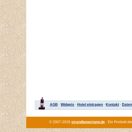
AGB
·
Widgets
·
Hotel eintragen
·
Kontakt
·
Daten
© 2007-2026
strandbewertung.de
· Ein Produkt de