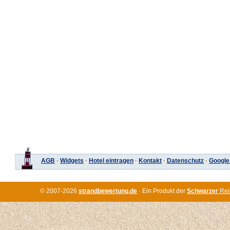
AGB
·
Widgets
·
Hotel eintragen
·
Kontakt
·
Datenschutz
·
Google
© 2007-2026
strandbewertung.de
· Ein Produkt der
Schwarzer
Rei