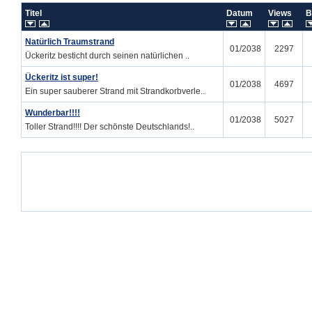
Titel
Datum
Views
B
Natürlich Traumstrand
01/2038
2297
Ückeritz besticht durch seinen natürlichen ..
Ückeritz ist super!
01/2038
4697
Ein super sauberer Strand mit Strandkorbverle..
Wunderbar!!!!
01/2038
5027
Toller Strand!!!! Der schönste Deutschlands!..