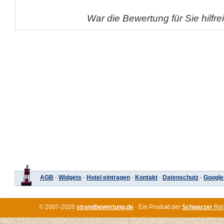
War die Bewertung für Sie hilfr
AGB
·
Widgets
·
Hotel eintragen
·
Kontakt
·
Datenschutz
·
Google
© 2007-2026
strandbewertung.de
· Ein Produkt der
Schwarzer
Rei