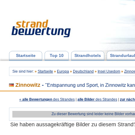
Startseite
Top 10
Strandhotels
Strandurlau
Sie sind hier:
»
Startseite
»
Europa
»
Deutschland
»
Insel Usedom
»
Zinnow
Zinnowitz
-
"Entspannung und Sport, in Zinnowitz kan
«
alle Bewertungen
des Strandes
|
alle Bilder
des Strandes
|
zur näch
Zu dieser Bewertung sind leider keine Bilder vorh
Sie haben aussagekräftige Bilder zu diesem Stran