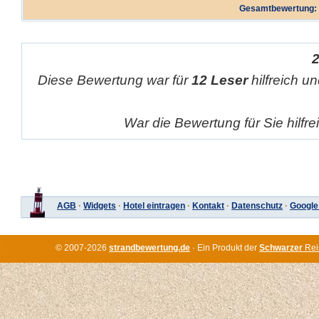
Gesamtbewertung:
Diese Bewertung war für
12 Leser
hilfreich un
War die Bewertung für Sie hilfr
AGB
·
Widgets
·
Hotel eintragen
·
Kontakt
·
Datenschutz
·
Google
© 2007-2026
strandbewertung.de
· Ein Produkt der
Schwarzer
Rei