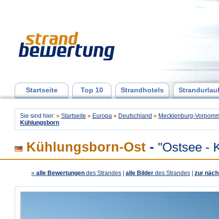
Startseite
Top 10
Strandhotels
Strandurlau
Sie sind hier:
»
Startseite
»
Europa
»
Deutschland
»
Mecklenburg-Vorpomm
Kühlungsborn
Kühlungsborn-Ost
-
"Ostsee - 
«
alle Bewertungen
des Strandes
|
alle Bilder
des Strandes
|
zur näch