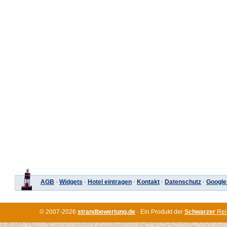
AGB
·
Widgets
·
Hotel eintragen
·
Kontakt
·
Datenschutz
·
Google
© 2007-2026
strandbewertung.de
· Ein Produkt der
Schwarzer
Rei