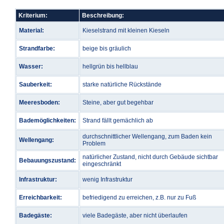
Kriterium:
Beschreibung:
Material:
Kieselstrand mit kleinen Kieseln
Strandfarbe:
beige bis gräulich
Wasser:
hellgrün bis hellblau
Sauberkeit:
starke natürliche Rückstände
Meeresboden:
Steine, aber gut begehbar
Bademöglichkeiten:
Strand fällt gemächlich ab
durchschnittlicher Wellengang, zum Baden kein
Wellengang:
Problem
natürlicher Zustand, nicht durch Gebäude sichtbar
Bebauungszustand:
eingeschränkt
Infrastruktur:
wenig Infrastruktur
Erreichbarkeit:
befriedigend zu erreichen, z.B. nur zu Fuß
Badegäste:
viele Badegäste, aber nicht überlaufen