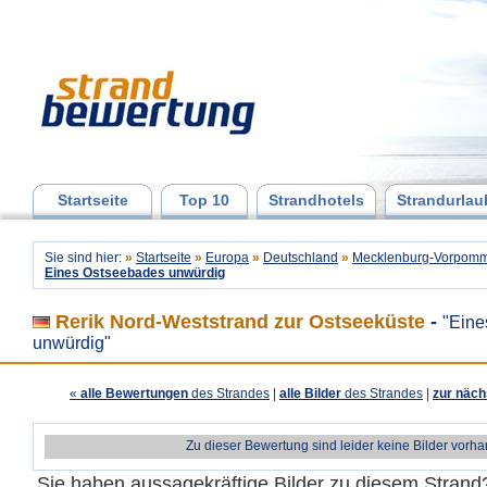
Startseite
Top 10
Strandhotels
Strandurlau
Sie sind hier:
»
Startseite
»
Europa
»
Deutschland
»
Mecklenburg-Vorpomm
Eines Ostseebades unwürdig
Rerik Nord-Weststrand zur Ostseeküste
-
"Eine
unwürdig"
«
alle Bewertungen
des Strandes
|
alle Bilder
des Strandes
|
zur näch
Zu dieser Bewertung sind leider keine Bilder vorh
Sie haben aussagekräftige Bilder zu diesem Stran