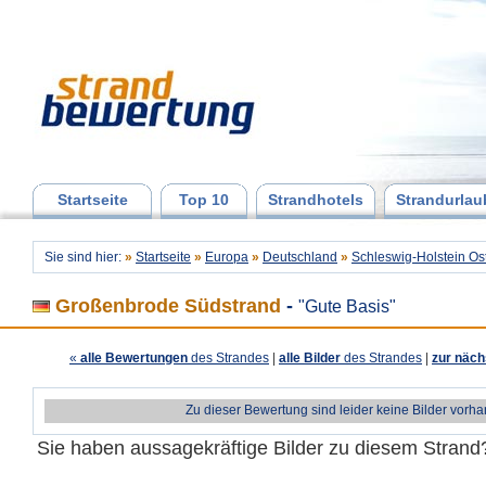
Startseite
Top 10
Strandhotels
Strandurlau
Sie sind hier:
»
Startseite
»
Europa
»
Deutschland
»
Schleswig-Holstein Os
Großenbrode Südstrand
-
"Gute Basis"
«
alle Bewertungen
des Strandes
|
alle Bilder
des Strandes
|
zur näch
Zu dieser Bewertung sind leider keine Bilder vorh
Sie haben aussagekräftige Bilder zu diesem Stran