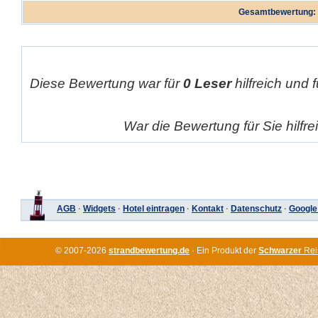
Gesamtbewertung:
Diese Bewertung war für
0 Leser
hilfreich und 
War die Bewertung für Sie hilfr
AGB
·
Widgets
·
Hotel eintragen
·
Kontakt
·
Datenschutz
·
Google
© 2007-2026
strandbewertung.de
· Ein Produkt der
Schwarzer
Rei