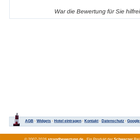
War die Bewertung für Sie hilfr
AGB
·
Widgets
·
Hotel eintragen
·
Kontakt
·
Datenschutz
·
Google
© 2007-2026
strandbewertung.de
· Ein Produkt der
Schwarzer
Rei