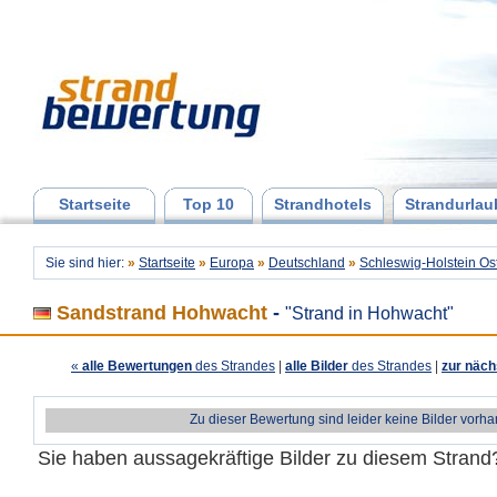
Startseite
Top 10
Strandhotels
Strandurlau
Sie sind hier:
»
Startseite
»
Europa
»
Deutschland
»
Schleswig-Holstein Os
Sandstrand Hohwacht
-
"Strand in Hohwacht"
«
alle Bewertungen
des Strandes
|
alle Bilder
des Strandes
|
zur näch
Zu dieser Bewertung sind leider keine Bilder vorh
Sie haben aussagekräftige Bilder zu diesem Stran