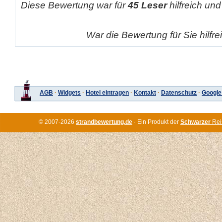
Diese Bewertung war für
45 Leser
hilfreich und
War die Bewertung für Sie hilfr
AGB
·
Widgets
·
Hotel eintragen
·
Kontakt
·
Datenschutz
·
Google
© 2007-2026
strandbewertung.de
· Ein Produkt der
Schwarzer
Rei