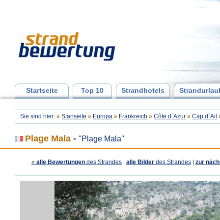
Startseite
Top 10
Strandhotels
Strandurlau
Sie sind hier:
»
Startseite
»
Europa
»
Frankreich
»
Côte d´Azur
»
Cap d`Ail
Plage Mala
-
"Plage Mala"
«
alle Bewertungen
des Strandes
|
alle Bilder
des Strandes
|
zur näch