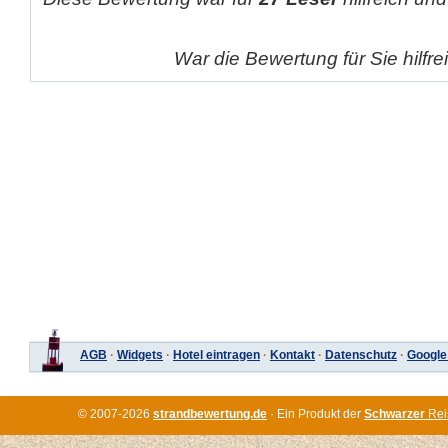
War die Bewertung für Sie hilfr
AGB
·
Widgets
·
Hotel eintragen
·
Kontakt
·
Datenschutz
·
Google
© 2007-2026
strandbewertung.de
· Ein Produkt der
Schwarzer
Rei