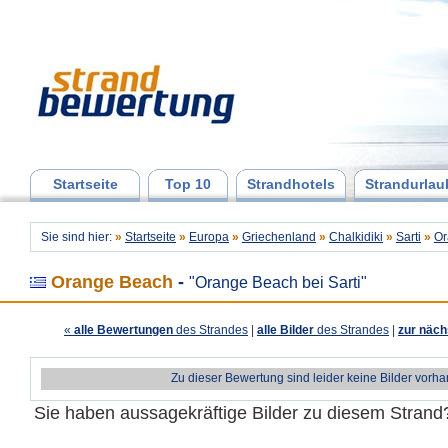
Startseite
Top 10
Strandhotels
Strandurlau
Sie sind hier:
»
Startseite
»
Europa
»
Griechenland
»
Chalkidiki
»
Sarti
»
Or
Orange Beach
-
"Orange Beach bei Sarti"
«
alle Bewertungen
des Strandes
|
alle Bilder
des Strandes
|
zur näch
Zu dieser Bewertung sind leider keine Bilder vorh
Sie haben aussagekräftige Bilder zu diesem Stran