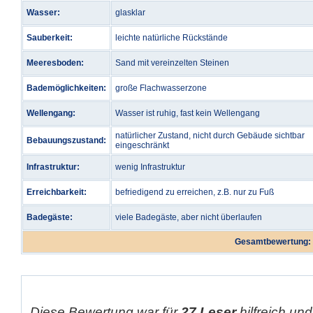
Wasser:
glasklar
Sauberkeit:
leichte natürliche Rückstände
Meeresboden:
Sand mit vereinzelten Steinen
Bademöglichkeiten:
große Flachwasserzone
Wellengang:
Wasser ist ruhig, fast kein Wellengang
natürlicher Zustand, nicht durch Gebäude sichtbar
Bebauungszustand:
eingeschränkt
Infrastruktur:
wenig Infrastruktur
Erreichbarkeit:
befriedigend zu erreichen, z.B. nur zu Fuß
Badegäste:
viele Badegäste, aber nicht überlaufen
Gesamtbewertung:
Diese Bewertung war für
27 Leser
hilfreich und