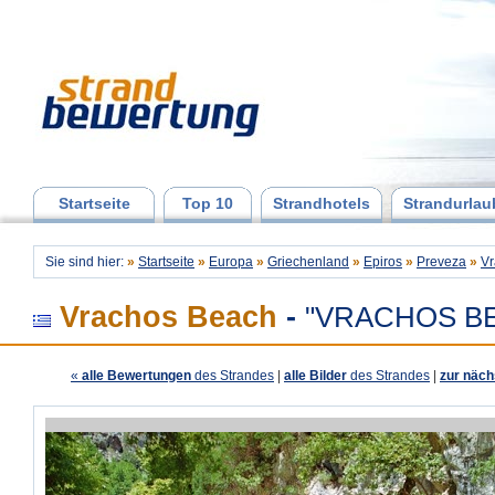
Startseite
Top 10
Strandhotels
Strandurlau
Sie sind hier:
»
Startseite
»
Europa
»
Griechenland
»
Epiros
»
Preveza
»
Vr
Vrachos Beach
-
"VRACHOS B
«
alle Bewertungen
des Strandes
|
alle Bilder
des Strandes
|
zur näch