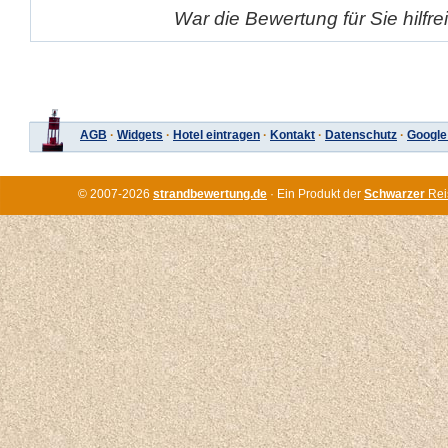
War die Bewertung für Sie hilfr
AGB
·
Widgets
·
Hotel eintragen
·
Kontakt
·
Datenschutz
·
Google
© 2007-2026
strandbewertung.de
· Ein Produkt der
Schwarzer
Rei