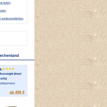
k teilen
eilen
l weiterempfehlen
iechenland
e
essonghi (Insel
orfu)
albpension
ab 495 €