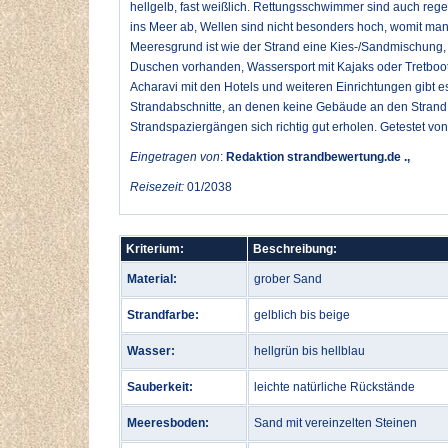
hellgelb, fast weißlich. Rettungsschwimmer sind auch regelm
ins Meer ab, Wellen sind nicht besonders hoch, womit m
Meeresgrund ist wie der Strand eine Kies-/Sandmischung, 
Duschen vorhanden, Wassersport mit Kajaks oder Tretboote
Acharavi mit den Hotels und weiteren Einrichtungen gibt e
Strandabschnitte, an denen keine Gebäude an den Strand
Strandspaziergängen sich richtig gut erholen. Getestet v
Eingetragen von
:
Redaktion strandbewertung.de .,
Reisezeit:
01/2038
Kriterium:
Beschreibung:
Material:
grober Sand
Strandfarbe:
gelblich bis beige
Wasser:
hellgrün bis hellblau
Sauberkeit:
leichte natürliche Rückstände
Meeresboden:
Sand mit vereinzelten Steinen