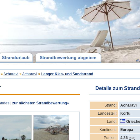
Strandurlaub
Strandbewertung abgeben
Wa
»
Acharavi
»
Acharavi
»
Langer Kies- und Sandstrand
"
Details zum Strand
andes
|
zur nächsten Strandbewertung
»
Strand:
Acharavi
Landesteil:
Korfu
Land:
Grieche
Kontinent:
Europa
Punkte:
4,36
(gut)