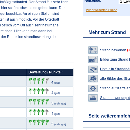
Reisende:
äßig stationiert. Der Strand fällt sehr flach
an hier schön schwimmen gehen kann. Der
zur erweiterten Suche
gut begehbar. An einigen Stellen sind
n ist auch möglich. Vor der Ortschaft
s östlich vom Ort auch sehr naturnahe
 reichen. Hier kann man dann bei
Mehr zum Strand
on der Redaktion strandbewertung.de
Strand bewerten
(
Bilder zum Strand
Hotels in Strandn
Bewertung / Punkte :
alle Bilder des Str
4
(gut)
Strand auf Karte a
4
(gut)
Strandbewertung 
5
(sehr gut)
4
(gut)
Seite weiterempfe
5
(sehr gut)