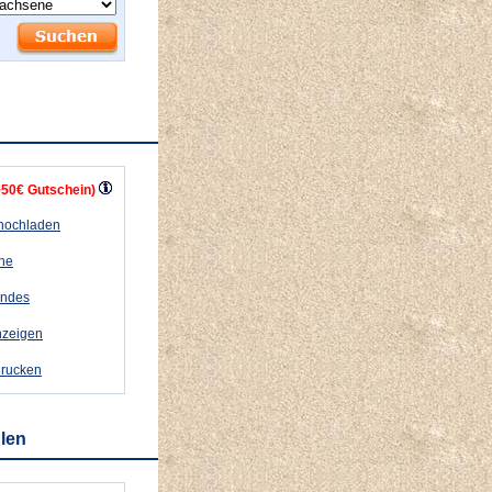
+50€ Gutschein)
 hochladen
ähe
andes
nzeigen
drucken
hlen