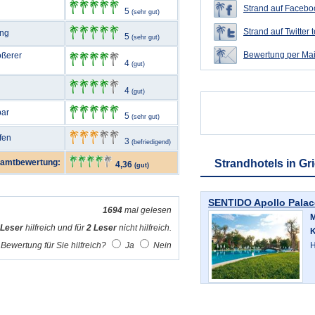
Strand auf Faceboo
5
(sehr gut)
Strand auf Twitter t
ang
5
(sehr gut)
Bewertung per Mai
ößerer
4
(gut)
4
(gut)
bar
5
(sehr gut)
fen
3
(befriedigend)
amtbewertung:
Strandhotels in Gr
4,36
(gut)
SENTIDO Apollo Palac
1694
mal gelesen
M
 Leser
hilfreich und für
2 Leser
nicht hilfreich.
K
Bewertung für Sie hilfreich?
Ja
Nein
H