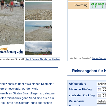
Bewertung:
der falsche Standort?
Geben Sie uns
der zu diesem Strand?
Hier können Sie sie hochladen.
Reiseangebot für 
Abflughafen:
rfu zieht sich über etwa sieben Kilometer
ezeichnet wurde, werden viele
frühester Hinflug:
ten ihren Gästen Strandliegen an, ein paar
spätester Rückflug:
nitten mit überwiegend Sand sind auch ein
Reisedauer:
ist die Farbe des Untergrundes aber schön