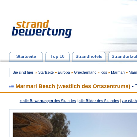
Startseite
Top 10
Strandhotels
Strandurlau
Sie sind hier:
»
Startseite
»
Europa
»
Griechenland
»
Kos
»
Marmari
»
Marm
Marmari Beach (westlich des Ortszentrums)
-
«
alle Bewertungen
des Strandes
|
alle Bilder
des Strandes
|
zur näch