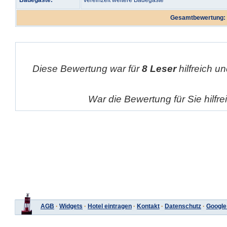
Badegäste:
vereinzelt weitere Badegäste
Gesamtbewertung:
Diese Bewertung war für
8 Leser
hilfreich un
War die Bewertung für Sie hilfr
AGB
·
Widgets
·
Hotel eintragen
·
Kontakt
·
Datenschutz
·
Google