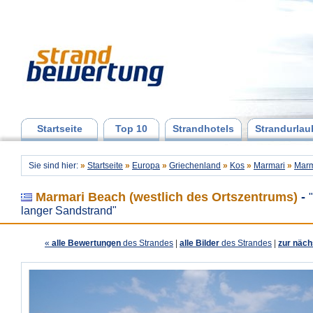
Startseite
Top 10
Strandhotels
Strandurlau
Sie sind hier:
»
Startseite
»
Europa
»
Griechenland
»
Kos
»
Marmari
»
Marm
Marmari Beach (westlich des Ortszentrums)
-
langer Sandstrand"
«
alle Bewertungen
des Strandes
|
alle Bilder
des Strandes
|
zur näch