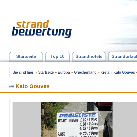
Startseite
Top 10
Strandhotels
Strandurlau
Sie sind hier:
»
Startseite
»
Europa
»
Griechenland
»
Kreta
»
Kato Gouves
Kato Gouves