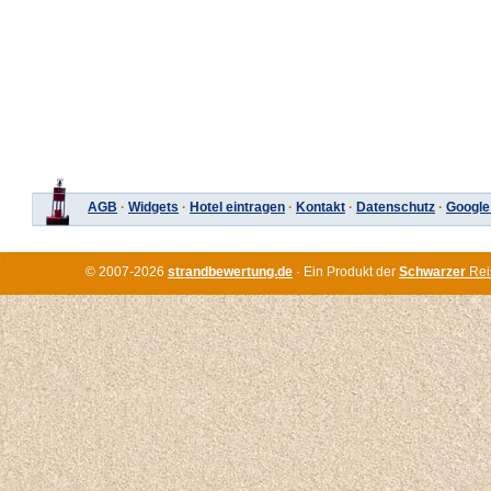
AGB
·
Widgets
·
Hotel eintragen
·
Kontakt
·
Datenschutz
·
Google
© 2007-2026
strandbewertung.de
· Ein Produkt der
Schwarzer
Rei