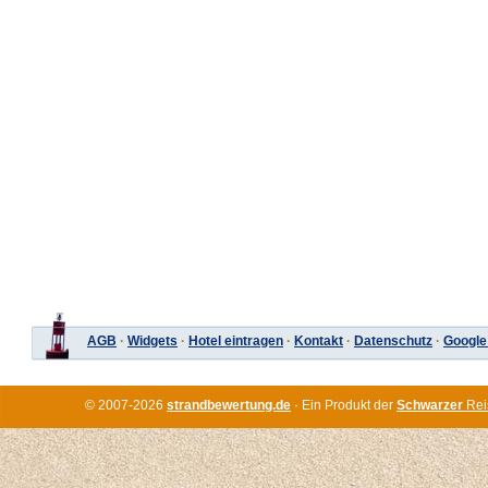
AGB
·
Widgets
·
Hotel eintragen
·
Kontakt
·
Datenschutz
·
Google
© 2007-2026
strandbewertung.de
· Ein Produkt der
Schwarzer
Rei