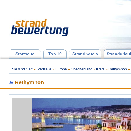
Startseite
Top 10
Strandhotels
Strandurlau
Sie sind hier:
»
Startseite
»
Europa
»
Griechenland
»
Kreta
»
Rethymnon
»
Rethymnon