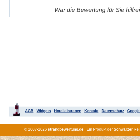
War die Bewertung für Sie hilfr
AGB
·
Widgets
·
Hotel eintragen
·
Kontakt
·
Datenschutz
·
Google
© 2007-2026
strandbewertung.de
· Ein Produkt der
Schwarzer
Rei