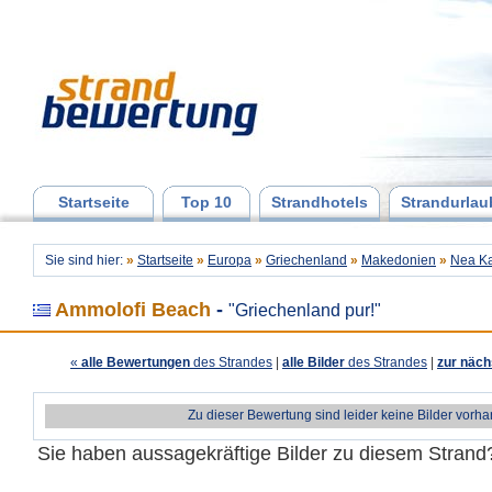
Startseite
Top 10
Strandhotels
Strandurlau
Sie sind hier:
»
Startseite
»
Europa
»
Griechenland
»
Makedonien
»
Nea Ka
Ammolofi Beach
-
"Griechenland pur!"
«
alle Bewertungen
des Strandes
|
alle Bilder
des Strandes
|
zur näch
Zu dieser Bewertung sind leider keine Bilder vorh
Sie haben aussagekräftige Bilder zu diesem Stran