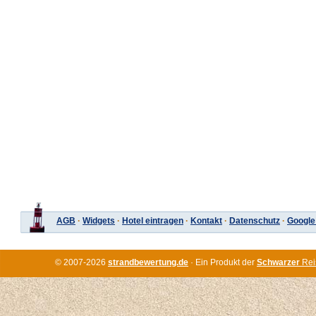
AGB
·
Widgets
·
Hotel eintragen
·
Kontakt
·
Datenschutz
·
Google
© 2007-2026
strandbewertung.de
· Ein Produkt der
Schwarzer
Rei