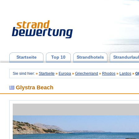
Startseite
Top 10
Strandhotels
Strandurlau
Sie sind hier:
»
Startseite
»
Europa
»
Griechenland
»
Rhodos
»
Lardos
»
G
Glystra Beach