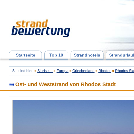
Startseite
Top 10
Strandhotels
Strandurlau
Sie sind hier:
»
Startseite
»
Europa
»
Griechenland
»
Rhodos
»
Rhodos Sta
Ost- und Weststrand von Rhodos Stadt