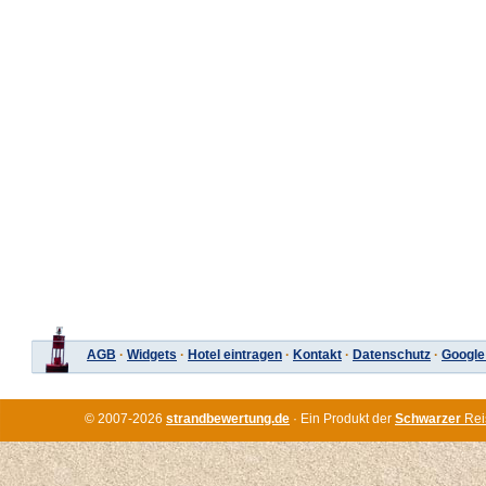
AGB
·
Widgets
·
Hotel eintragen
·
Kontakt
·
Datenschutz
·
Google
© 2007-2026
strandbewertung.de
· Ein Produkt der
Schwarzer
Rei