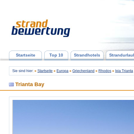
Startseite
Top 10
Strandhotels
Strandurlau
Sie sind hier:
»
Startseite
»
Europa
»
Griechenland
»
Rhodos
»
Ixia Trianta
Trianta Bay