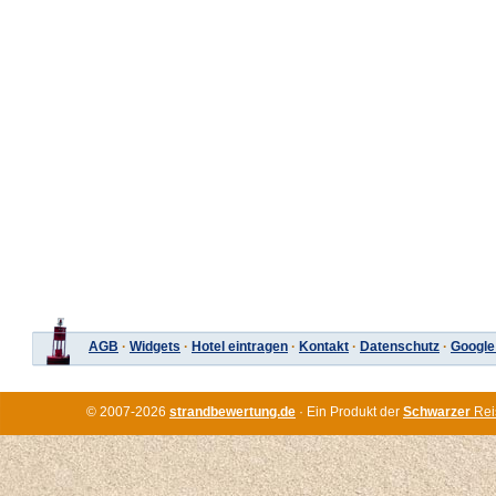
AGB
·
Widgets
·
Hotel eintragen
·
Kontakt
·
Datenschutz
·
Google
© 2007-2026
strandbewertung.de
· Ein Produkt der
Schwarzer
Rei