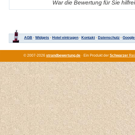
War die Bewertung für Sie hilfr
AGB
·
Widgets
·
Hotel eintragen
·
Kontakt
·
Datenschutz
·
Google
© 2007-2026
strandbewertung.de
· Ein Produkt der
Schwarzer
Rei