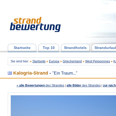
Startseite
Top 10
Strandhotels
Strandurlau
Sie sind hier:
»
Startseite
»
Europa
»
Griechenland
»
West Peloponnes
»
K
Kalogria-Strand
-
"Ein Traum..."
«
alle Bewertungen
des Strandes
|
alle Bilder
des Strandes
|
zur näch