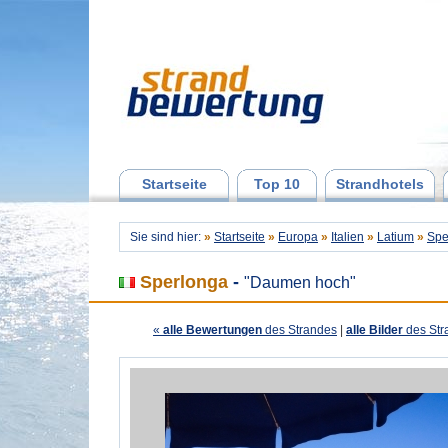
Startseite
Top 10
Strandhotels
Sie sind hier:
»
Startseite
»
Europa
»
Italien
»
Latium
»
Spe
Sperlonga
-
"Daumen hoch"
«
alle Bewertungen
des Strandes
|
alle Bilder
des Str