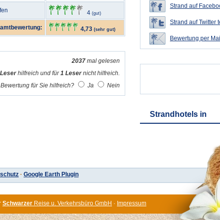
Strand auf Faceboo
fen
4
(gut)
Strand auf Twitter t
amtbewertung:
4,73
(sehr gut)
Bewertung per Mai
2037
mal gelesen
 Leser
hilfreich und für
1 Leser
nicht hilfreich.
Bewertung für Sie hilfreich?
Ja
Nein
Strandhotels in
schutz
·
Google Earth Plugin
r
Schwarzer
Reise u. Verkehrsbüro GmbH
·
Impressum