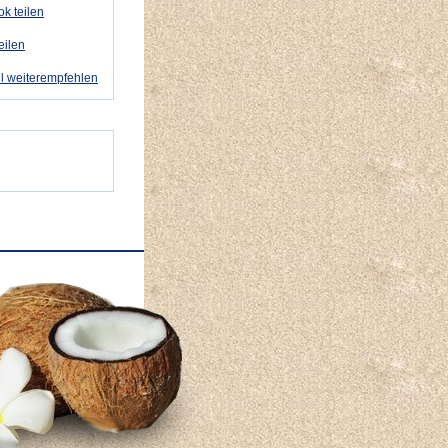
k teilen
eilen
l weiterempfehlen