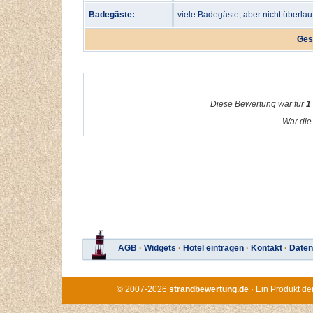
Badegäste:
viele Badegäste, aber nicht überlau
Ges
Diese Bewertung war für
1
War die 
AGB
·
Widgets
·
Hotel eintragen
·
Kontakt
·
Daten
© 2007-2026
strandbewertung.de
· Ein Produkt de