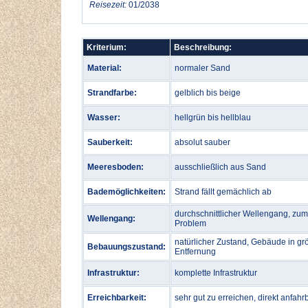
Reisezeit:
01/2038
Kriterium:
Beschreibung:
Material:
normaler Sand
Strandfarbe:
gelblich bis beige
Wasser:
hellgrün bis hellblau
Sauberkeit:
absolut sauber
Meeresboden:
ausschließlich aus Sand
Bademöglichkeiten:
Strand fällt gemächlich ab
durchschnittlicher Wellengang, zu
Wellengang:
Problem
natürlicher Zustand, Gebäude in gr
Bebauungszustand:
Entfernung
Infrastruktur:
komplette Infrastruktur
Erreichbarkeit:
sehr gut zu erreichen, direkt anfahr