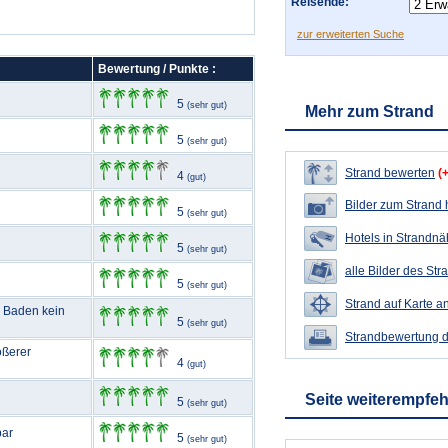
Reisende:
zur erweiterten Suche
Bewertung / Punkte :
5
(sehr gut)
Mehr zum Strand
5
(sehr gut)
Strand bewerten
(
4
(gut)
Bilder zum Strand
5
(sehr gut)
Hotels in Strandn
5
(sehr gut)
alle Bilder des Str
5
(sehr gut)
Strand auf Karte a
m Baden kein
5
(sehr gut)
Strandbewertung 
ößerer
4
(gut)
Seite weiterempfe
5
(sehr gut)
bar
5
(sehr gut)