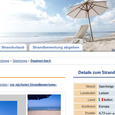
Strandurlaub
Strandbewertung abgeben
Wa
rlonga
»
Sperlonga
»
Daumen hoch
Details zum Strand
andes
|
zur nächsten Strandbewertung
»
Strand:
Sperlonga
Landesteil:
Latium
Land:
Italien
Kontinent:
Europa
Punkte:
4,73
(sehr gu