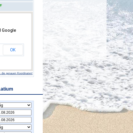
d Google
OK
 die genauen Koordinaten!
Latium