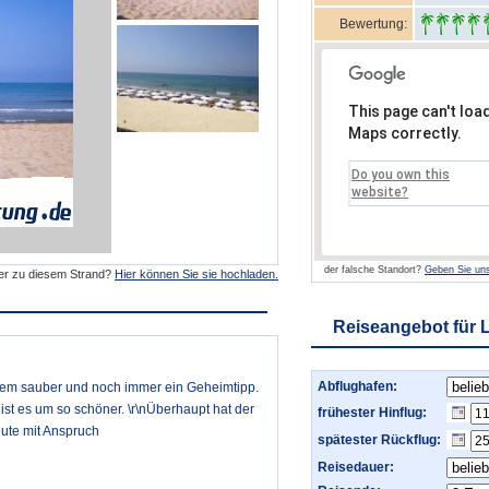
Bewertung:
This page can't loa
Maps correctly.
Do you own this
website?
der falsche Standort?
Geben Sie uns
der zu diesem Strand?
Hier können Sie sie hochladen.
Reiseangebot für 
Abflughafen:
dem sauber und noch immer ein Geheimtipp.
ist es um so schöner. \r\nÜberhaupt hat der
frühester Hinflug:
eute mit Anspruch
spätester Rückflug:
Reisedauer: