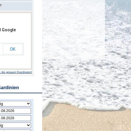
d Google
OK
 die genauen Koordinaten!
Sardinien