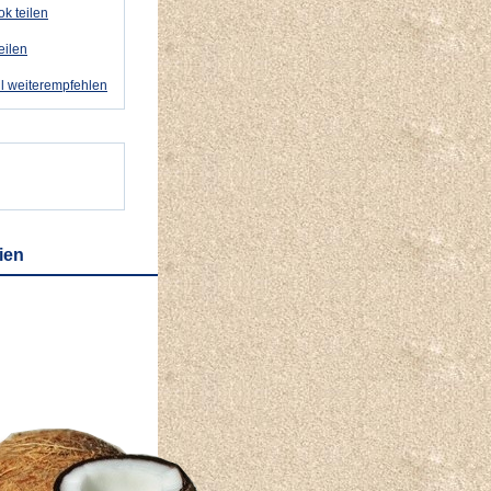
k teilen
eilen
l weiterempfehlen
lien