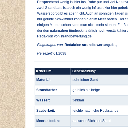
Entsprechend wenig ist hier los, Ruhe pur und viel Natur 
zwei Strandbars ist auch ein wenig Infrastruktur hier geb
Wassersport gibt es aber nicht. Auch an sonnigen Tagen si
nur geübte Schwimmer können hier im Meer baden. Der Stra
einigen Metern schon kann man nicht mehr stehen. Ein B
der den naturnahen Eindruck natürlich noch verstärkt hier 
Redaktion von strandbewertung.de
Eingetragen von
:
Redaktion strandbewertung.de .,
Reisezeit:
01/2038
Kriterium:
Beschreibung:
Material:
sehr feiner Sand
Strandfarbe:
gelblich bis beige
Wasser:
tiefblau
Sauberkeit:
leichte natürliche Rückstände
Meeresboden:
ausschließlich aus Sand