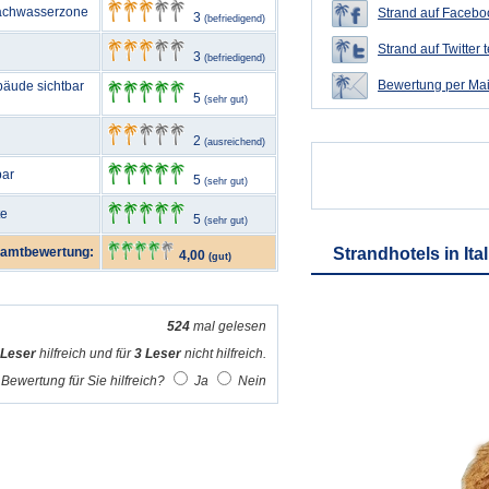
Flachwasserzone
Strand auf Faceboo
3
(befriedigend)
Strand auf Twitter t
3
(befriedigend)
Bewertung per Mai
bäude sichtbar
5
(sehr gut)
2
(ausreichend)
bar
5
(sehr gut)
te
5
(sehr gut)
amtbewertung:
Strandhotels in Ita
4,00
(gut)
524
mal gelesen
 Leser
hilfreich und für
3 Leser
nicht hilfreich.
Bewertung für Sie hilfreich?
Ja
Nein