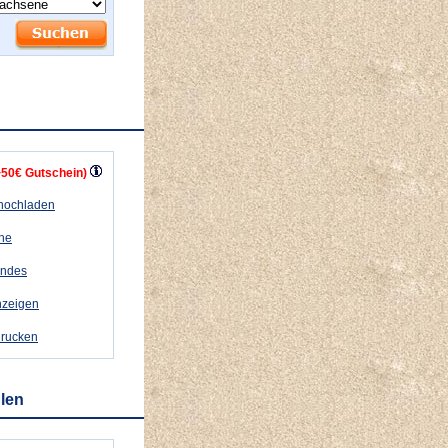
+50€ Gutschein)
 hochladen
ähe
andes
nzeigen
drucken
hlen