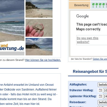
Bewertung:
This page can't loa
Maps correctly.
Do you own this
website?
der falsche Standort?
Geben Sie uns
der zu diesem Strand?
Hier können Sie sie hochladen.
Reiseangebot für 
Abflughafen:
rer Anfahrt erwartet im Umland von Orosei
er Ostküste von Sardinien. Auffallend feiner
frühester Hinflug:
oder - falls das Hotel nicht zu weit weg ist -
spätester Rückflug:
Straße kommt man bis an den Strand. Da
Reisedauer:
n seine Zeit, bis man hier ist.