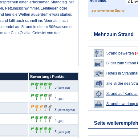
Reisende:
versprechen einen erholsamen Strandtag. Mit
oten, Rettungsschwimmer, Leihliegen oder
zur erweiterten Suche
nd hier die Wellen außerdem etwas stärker,
nd fällt auch schnell ins Meer ab, nach
ach endet am Strand in einem Süßwassersee,
an der Cala Osalla. Getestet von der
Mehr zum Strand
Strand bewerten
(
Bilder zum Strand
Hotels in Strandn
Bewertung / Punkte :
alle Bilder des Str
5
(sehr gut)
Strand auf Karte a
4
(gut)
Strandbewertung 
3
(befriedigend)
4
(gut)
Seite weiterempfe
5
(sehr gut)