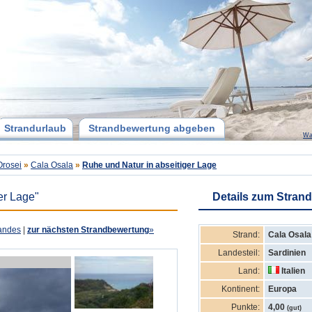
Strandurlaub
Strandbewertung abgeben
Wa
Orosei
»
Cala Osala
»
Ruhe und Natur in abseitiger Lage
er Lage"
Details zum Strand
andes
|
zur nächsten Strandbewertung
»
Strand:
Cala Osala
Landesteil:
Sardinien
Land:
Italien
Kontinent:
Europa
Punkte:
4,00
(gut)