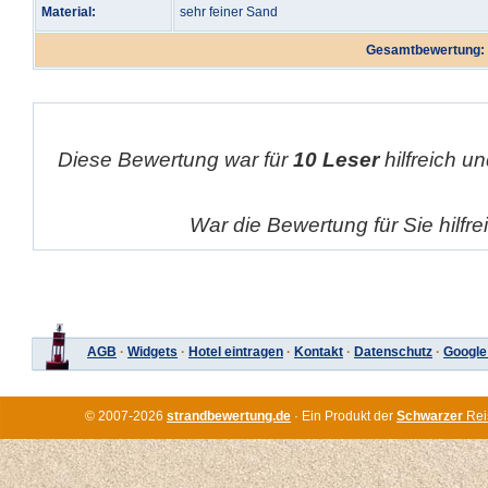
Material:
sehr feiner Sand
Gesamtbewertung:
Diese Bewertung war für
10 Leser
hilfreich un
War die Bewertung für Sie hilfr
AGB
·
Widgets
·
Hotel eintragen
·
Kontakt
·
Datenschutz
·
Google
© 2007-2026
strandbewertung.de
· Ein Produkt der
Schwarzer
Rei