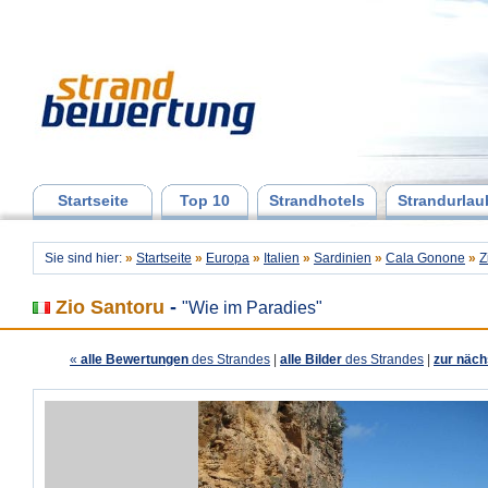
Startseite
Top 10
Strandhotels
Strandurlau
Sie sind hier:
»
Startseite
»
Europa
»
Italien
»
Sardinien
»
Cala Gonone
»
Z
Zio Santoru
-
"Wie im Paradies"
«
alle Bewertungen
des Strandes
|
alle Bilder
des Strandes
|
zur näch