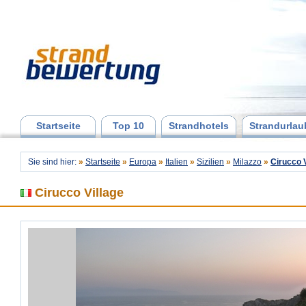
Startseite
Top 10
Strandhotels
Strandurlau
Sie sind hier:
»
Startseite
»
Europa
»
Italien
»
Sizilien
»
Milazzo
»
Cirucco V
Cirucco Village