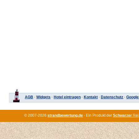
AGB
·
Widgets
·
Hotel eintragen
·
Kontakt
·
Datenschutz
·
Google
© 2007-2026
strandbewertung.de
· Ein Produkt der
Schwarzer
Rei