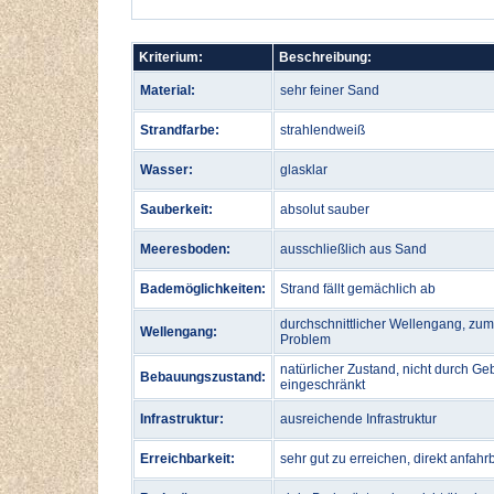
Kriterium:
Beschreibung:
Material:
sehr feiner Sand
Strandfarbe:
strahlendweiß
Wasser:
glasklar
Sauberkeit:
absolut sauber
Meeresboden:
ausschließlich aus Sand
Bademöglichkeiten:
Strand fällt gemächlich ab
durchschnittlicher Wellengang, zu
Wellengang:
Problem
natürlicher Zustand, nicht durch Ge
Bebauungszustand:
eingeschränkt
Infrastruktur:
ausreichende Infrastruktur
Erreichbarkeit:
sehr gut zu erreichen, direkt anfahr