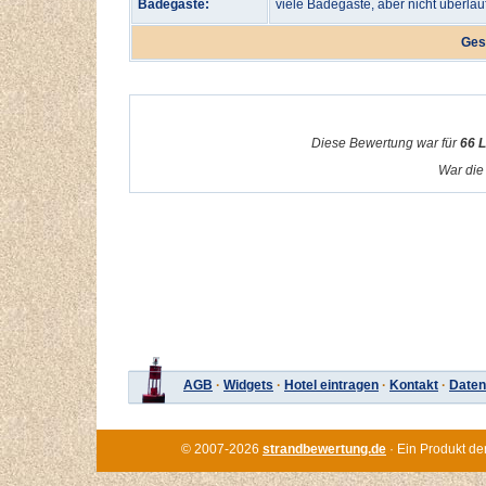
Badegäste:
viele Badegäste, aber nicht überlau
Ges
Diese Bewertung war für
66 
War die 
AGB
·
Widgets
·
Hotel eintragen
·
Kontakt
·
Daten
© 2007-2026
strandbewertung.de
· Ein Produkt de