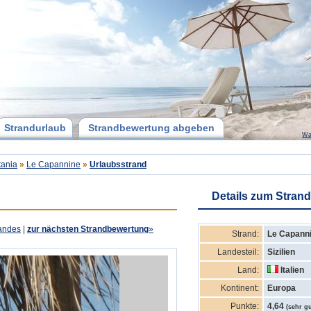
Strandurlaub
Strandbewertung abgeben
Wa
tania
»
Le Capannine
»
Urlaubsstrand
Details zum Strand
andes
|
zur nächsten Strandbewertung
»
Strand:
Le Capann
Landesteil:
Sizilien
Land:
Italien
Kontinent:
Europa
Punkte:
4,64
(sehr gu