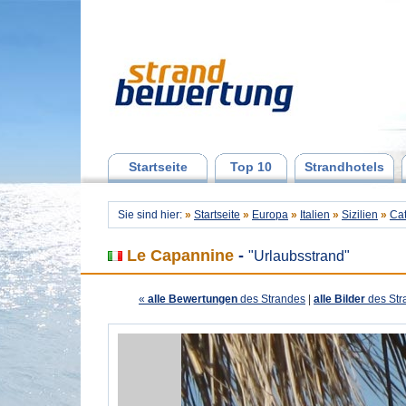
Startseite
Top 10
Strandhotels
Sie sind hier:
»
Startseite
»
Europa
»
Italien
»
Sizilien
»
Ca
Le Capannine
-
"Urlaubsstrand"
«
alle Bewertungen
des Strandes
|
alle Bilder
des Str