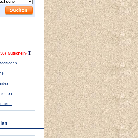
+50€ Gutschein)
 hochladen
ähe
andes
nzeigen
drucken
hlen