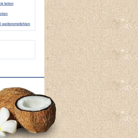
k teilen
eilen
l weiterempfehlen