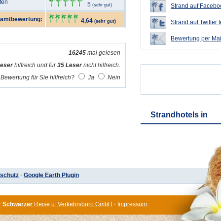
fen
5
(sehr gut)
Strand auf Faceboo
amtbewertung:
4,64
Strand auf Twitter t
(sehr gut)
Bewertung per Mai
16245
mal gelesen
Leser
hilfreich und für
35 Leser
nicht hilfreich.
Bewertung für Sie hilfreich?
Ja
Nein
Strandhotels in
schutz
·
Google Earth Plugin
r
Schwarzer
Reise u. Verkehrsbüro GmbH
·
Impressum