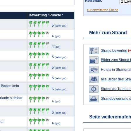
Reisende:
zur erweiterten Suche
Bewertung / Punkte :
5
(sehr gut)
Mehr zum Strand
4
(gut)
4
(gut)
Strand bewerten
(
5
(sehr gut)
Bilder zum Strand
5
(sehr gut)
Hotels in Strandn
5
(sehr gut)
alle Bilder des Str
m Baden kein
Strand auf Karte a
5
(sehr gut)
bäude sichtbar
Strandbewertung 
4
(gut)
5
(sehr gut)
Seite weiterempfe
bar
4
(gut)