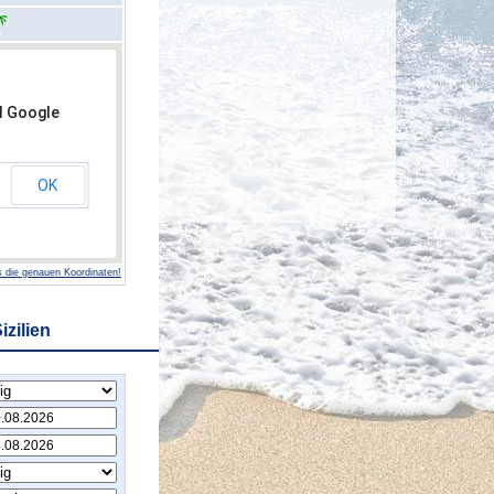
d Google
OK
 die genauen Koordinaten!
izilien