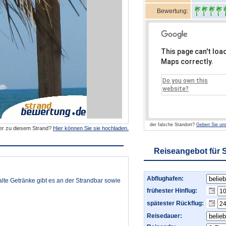
Bewertung:
This page can't loa
Maps correctly.
Do you own this
website?
der falsche Standort?
Geben Sie uns
der zu diesem Strand?
Hier können Sie sie hochladen.
Reiseangebot für S
Abflughafen:
alte Getränke gibt es an der Strandbar sowie
frühester Hinflug:
spätester Rückflug:
Reisedauer: