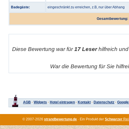
Badegäste:
eingeschränkt zu erreichen, z.B, nur über Abhang
Gesamtbewertung:
Diese Bewertung war für
17 Leser
hilfreich und
War die Bewertung für Sie hilfr
AGB
·
Widgets
·
Hotel eintragen
·
Kontakt
·
Datenschutz
·
Google
© 2007-2026
strandbewertung.de
· Ein Produkt der
Schwarzer
Rei