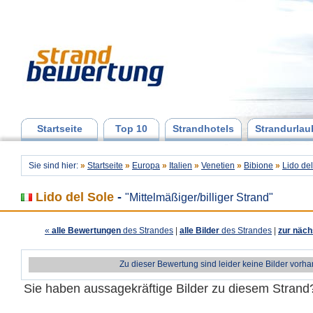
Startseite
Top 10
Strandhotels
Strandurlau
Sie sind hier:
»
Startseite
»
Europa
»
Italien
»
Venetien
»
Bibione
»
Lido de
Lido del Sole
-
"Mittelmäßiger/billiger Strand"
«
alle Bewertungen
des Strandes
|
alle Bilder
des Strandes
|
zur näch
Zu dieser Bewertung sind leider keine Bilder vorh
Sie haben aussagekräftige Bilder zu diesem Stran