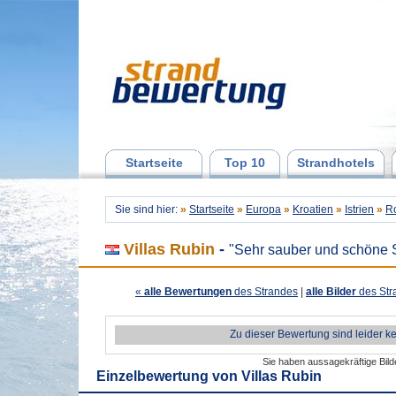
Startseite
Top 10
Strandhotels
Sie sind hier:
»
Startseite
»
Europa
»
Kroatien
»
Istrien
»
Ro
Villas Rubin
-
"Sehr sauber und schöne S
«
alle Bewertungen
des Strandes
|
alle Bilder
des Str
Zu dieser Bewertung sind leider k
Sie haben aussagekräftige Bil
Einzelbewertung von
Villas Rubin