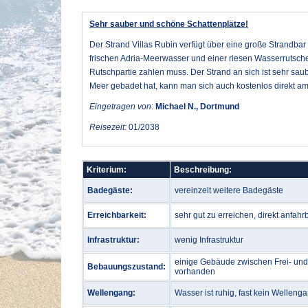
Sehr sauber und schöne Schattenplätze!
Der Strand Villas Rubin verfügt über eine große Strandb
frischen Adria-Meerwasser und einer riesen Wasserrutsche
Rutschpartie zahlen muss. Der Strand an sich ist sehr sa
Meer gebadet hat, kann man sich auch kostenlos direkt a
Eingetragen von
:
Michael N., Dortmund
Reisezeit:
01/2038
Kriterium:
Beschreibung:
Badegäste:
vereinzelt weitere Badegäste
Erreichbarkeit:
sehr gut zu erreichen, direkt anfahr
Infrastruktur:
wenig Infrastruktur
einige Gebäude zwischen Frei- und
Bebauungszustand:
vorhanden
Wellengang:
Wasser ist ruhig, fast kein Welleng