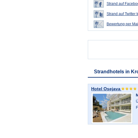
Strand auf Faceboo
Strand auf Twitter t
Bewertung per Mai
Strandhotels in Kr
Hotel Osejava
Ü
F