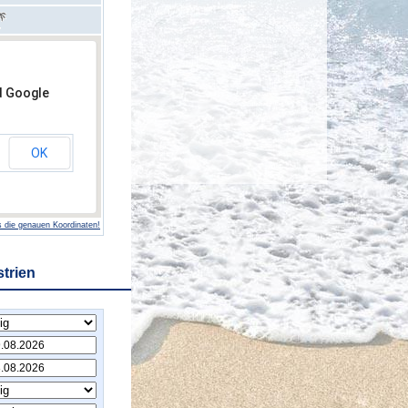
d Google
OK
 die genauen Koordinaten!
strien