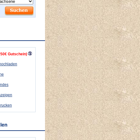
+50€ Gutschein)
 hochladen
ähe
andes
nzeigen
drucken
hlen