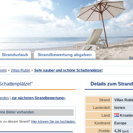
Strandurlaub
Strandbewertung abgeben
Wa
vinj
»
Villas Rubin
»
Sehr sauber und schöne Schattenplätze!
chattenplätze!"
Details zum Strand
andes
|
zur nächsten Strandbewertung
»
Strand:
Villas Rubi
Landesteil:
Istrien
eine Bilder vorhanden.
Land:
Kroatie
der zu diesem Strand?
Hier können Sie sie hochladen.
Kontinent:
Europa
Punkte:
4,36
(gut)