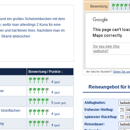
Bewertung:
ar und ein großes Schwimmbecken mit dem
, wofür man allerdings 2 Kuna für eine
This page can't loa
uber und hat feinen Kies. Nachdem man im
Maps correctly.
m Strand abduschen.
Do you own this
website?
Bewertung / Punkte :
der falsche Standort?
Geben Sie uns
4
(gut)
Reiseangebot für I
bar
4
(gut)
5
Abflughafen:
(sehr gut)
frühester Hinflug:
 Grünflächen
4
(gut)
spätester Rückflug:
ang
Reisedauer:
4
(gut)