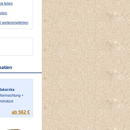
k teilen
eilen
l weiterempfehlen
oatien
Makarska
bernachtung +
rühstück
ab 562 €