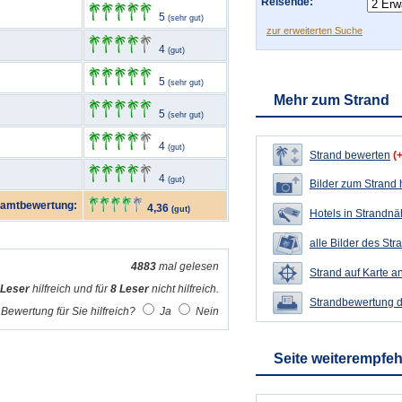
Reisende:
5
(sehr gut)
zur erweiterten Suche
4
(gut)
5
(sehr gut)
Mehr zum Strand
5
(sehr gut)
4
(gut)
Strand bewerten
(
4
(gut)
Bilder zum Strand
amtbewertung:
4,36
(gut)
Hotels in Strandn
alle Bilder des Str
4883
mal gelesen
Strand auf Karte a
 Leser
hilfreich und für
8 Leser
nicht hilfreich.
Strandbewertung 
Bewertung für Sie hilfreich?
Ja
Nein
Seite weiterempfe