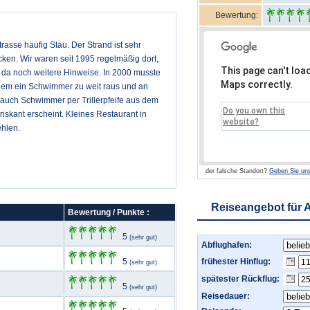
Bewertung:
asse häufig Stau. Der Strand ist sehr
ken. Wir waren seit 1995 regelmäßig dort,
This page can't loa
 da noch weitere Hinweise. In 2000 musste
Maps correctly.
dem ein Schwimmer zu weit raus und an
auch Schwimmer per Trillerpfeife aus dem
Do you own this
skant erscheint. Kleines Restaurant in
website?
ehlen.
der falsche Standort?
Geben Sie uns
Reiseangebot für 
Bewertung / Punkte :
5
(sehr gut)
Abflughafen:
5
frühester Hinflug:
(sehr gut)
spätester Rückflug:
5
(sehr gut)
Reisedauer: