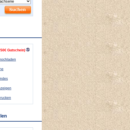
+50€ Gutschein)
 hochladen
ähe
andes
nzeigen
drucken
hlen