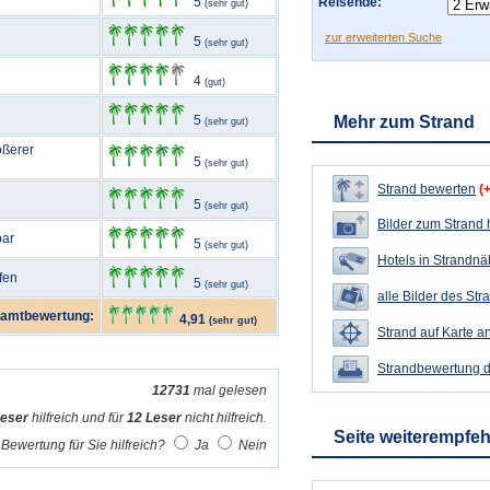
5
Reisende:
(sehr gut)
zur erweiterten Suche
5
(sehr gut)
4
(gut)
5
Mehr zum Strand
(sehr gut)
ößerer
5
(sehr gut)
Strand bewerten
(
5
(sehr gut)
Bilder zum Strand
bar
5
(sehr gut)
Hotels in Strandn
fen
5
(sehr gut)
alle Bilder des Str
amtbewertung:
4,91
(sehr gut)
Strand auf Karte a
Strandbewertung 
12731
mal gelesen
Leser
hilfreich und für
12 Leser
nicht hilfreich.
Seite weiterempfe
Bewertung für Sie hilfreich?
Ja
Nein