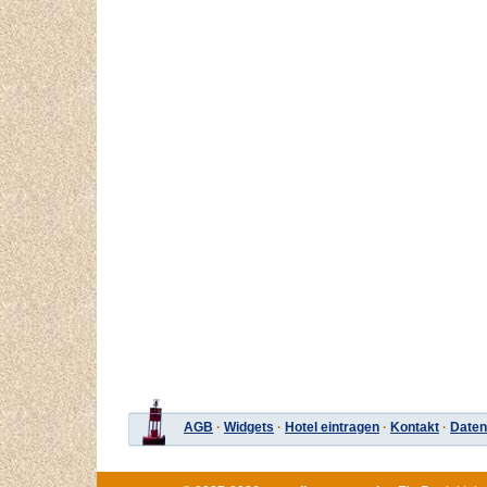
AGB
·
Widgets
·
Hotel eintragen
·
Kontakt
·
Daten