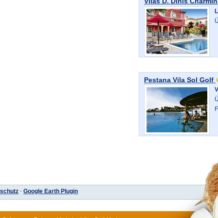
Vilas D. Dinis Charmin
L
Ü
Pestana Vila Sol Golf
V
Ü
F
schutz
·
Google Earth Plugin