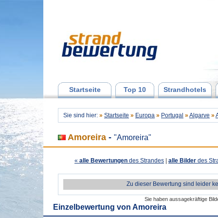
Startseite
Top 10
Strandhotels
Sie sind hier:
»
Startseite
»
Europa
»
Portugal
»
Algarve
»
Amoreira
-
"Amoreira"
«
alle Bewertungen
des Strandes
|
alle Bilder
des Str
Zu dieser Bewertung sind leider k
Sie haben aussagekräftige Bil
Einzelbewertung von
Amoreira