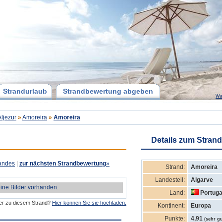
Strandurlaub
Strandbewertung abgeben
Wa
Aljezur
»
Amoreira
»
Amoreira
Details zum Strand
andes
|
zur nächsten Strandbewertung
»
Strand:
Amoreira
Landesteil:
Algarve
eine Bilder vorhanden.
Land:
Portuga
der zu diesem Strand?
Hier können Sie sie hochladen.
Kontinent:
Europa
Punkte:
4,91
(sehr gu