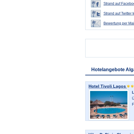
Strand auf Faceboo
Strand auf Twitter t
Bewertung per Mai
Hotelangebote Alg
Hotel Tivoli Lagos
L
Ü
F