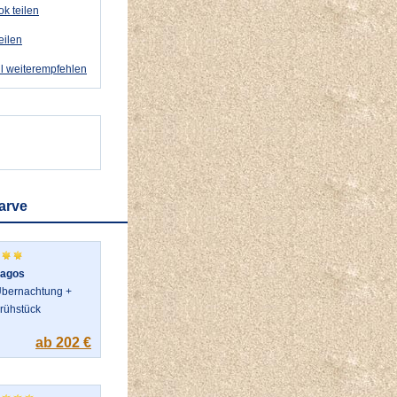
k teilen
eilen
l weiterempfehlen
arve
agos
bernachtung +
rühstück
ab 202 €