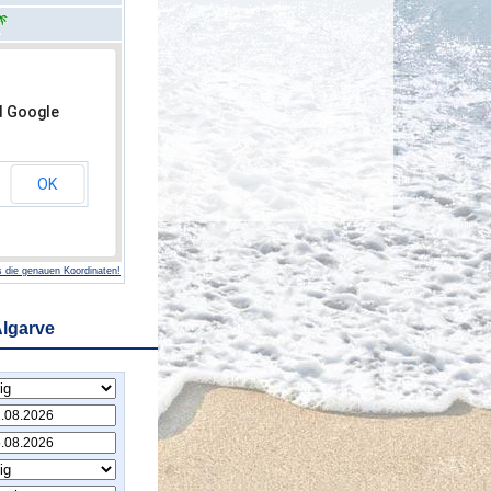
d Google
OK
 die genauen Koordinaten!
Algarve