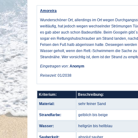
Amoreira
Wunderschöner Ort, allerdings im Ort wegen Durchgangsstr
weitläufig, hat jedoch wegen wechselnder Strömungen Tüc
es gab aber auch schon Badeunfälle. Beim Googeln gibt`s
sogar ein Rettungshubschrauber am Strand landen, nach
Felsen den Fuß halb abgerissen hatte. Deswegen werden 
Wasser geholt, wenn den Rett.-Schwimmern die Sache zu ri
Strandnähe. Wer vorsichtig ist, dem ist der Strand zu empf
Eingetragen von
:
Anonym
Reisezeit:
01/2038
Kriterium:
Beschreibung:
Material:
sehr feiner Sand
Strandfarbe:
gelblich bis beige
Wasser:
hellgrün bis hellblau
Sauberkeit:
absolut sauber