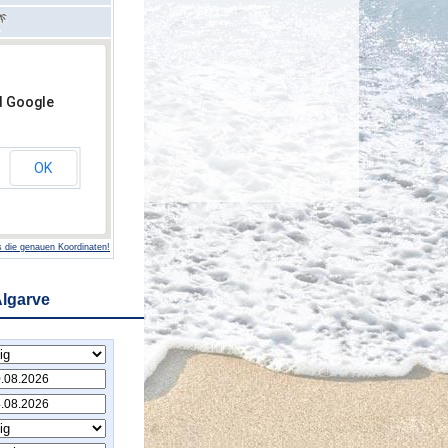
d Google
OK
 die genauen Koordinaten!
Algarve