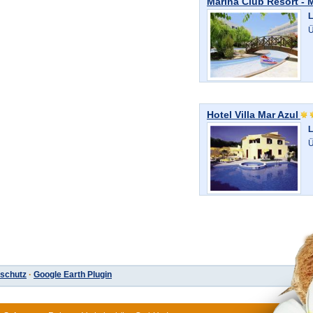
Marina Club Resort - 
L
Ü
Hotel Villa Mar Azul
L
Ü
schutz
·
Google Earth Plugin