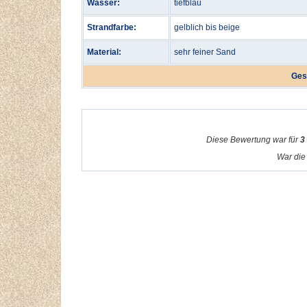
Wasser:
tiefblau
Strandfarbe:
gelblich bis beige
Material:
sehr feiner Sand
Ges
Diese Bewertung war für
3
War die 