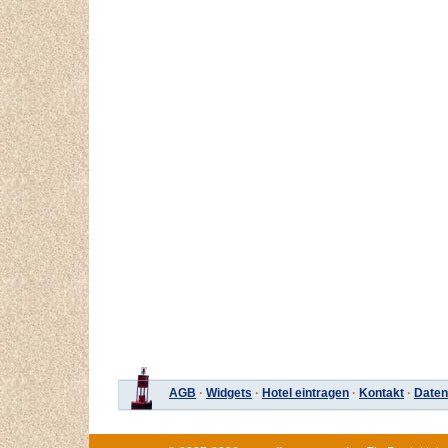
AGB
·
Widgets
·
Hotel eintragen
·
Kontakt
·
Daten