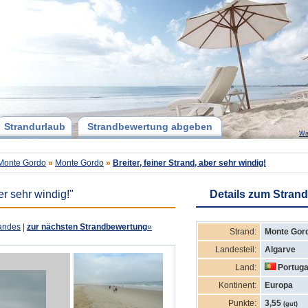
Strandurlaub
Strandbewertung abgeben
Wa
Monte Gordo
»
Monte Gordo
»
Breiter, feiner Strand, aber sehr windig!
ber sehr windig!"
Details zum Strand
andes
|
zur nächsten Strandbewertung
»
Strand:
Monte Gor
Landesteil:
Algarve
Land:
Portuga
Kontinent:
Europa
Punkte:
3,55
(gut)