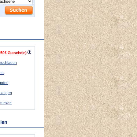
+50€ Gutschein)
 hochladen
ähe
andes
nzeigen
drucken
hlen