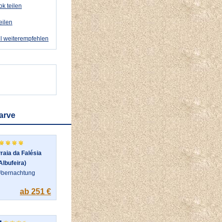
k teilen
eilen
l weiterempfehlen
arve
raia da Falésia
Albufeira)
bernachtung
ab 251 €