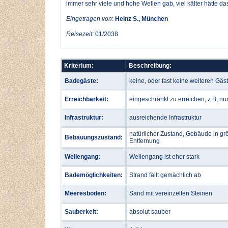
immer sehr viele und hohe Wellen gab, viel kälter hätte da
Eingetragen von
:
Heinz S., München
Reisezeit:
01/2038
Kriterium:
Beschreibung:
Badegäste:
keine, oder fast keine weiteren Gäs
Erreichbarkeit:
eingeschränkt zu erreichen, z.B, n
Infrastruktur:
ausreichende Infrastruktur
natürlicher Zustand, Gebäude in gr
Bebauungszustand:
Entfernung
Wellengang:
Wellengang ist eher stark
Bademöglichkeiten:
Strand fällt gemächlich ab
Meeresboden:
Sand mit vereinzelten Steinen
Sauberkeit:
absolut sauber