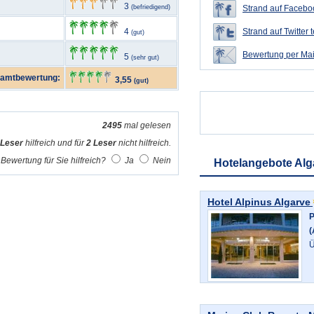
3
(befriedigend)
Strand auf Faceboo
4
Strand auf Twitter t
(gut)
Bewertung per Mai
5
(sehr gut)
amtbewertung:
3,55
(gut)
2495
mal gelesen
 Leser
hilfreich und für
2 Leser
nicht hilfreich.
Bewertung für Sie hilfreich?
Ja
Nein
Hotelangebote Alg
Hotel Alpinus Algarve
P
(
Ü