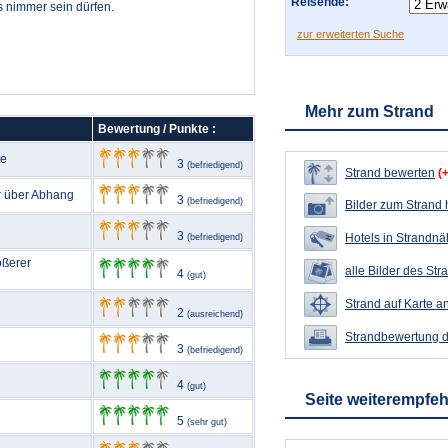
Reisende:
s nimmer sein dürfen.
zur erweiterten Suche
Mehr zum Strand
Bewertung / Punkte :
te
3
(befriedigend)
Strand bewerten
(
ur über Abhang
3
(befriedigend)
Bilder zum Strand
3
Hotels in Strandn
(befriedigend)
ößerer
alle Bilder des Str
4
(gut)
Strand auf Karte a
2
(ausreichend)
Strandbewertung 
3
(befriedigend)
4
(gut)
Seite weiterempfe
5
(sehr gut)