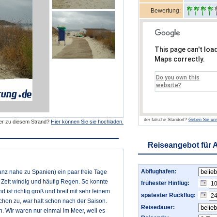
Bewertung:
This page can't loa
Maps correctly.
Do you own this
website?
der falsche Standort?
Geben Sie uns
der zu diesem Strand?
Hier können Sie sie hochladen.
Reiseangebot für 
Abflughafen:
nz nahe zu Spanien) ein paar freie Tage
ze Zeit windig und häufig Regen. So konnte
frühester Hinflug:
ist richtig groß und breit mit sehr feinem
spätester Rückflug:
chon zu, war halt schon nach der Saison.
Reisedauer:
. Wir waren nur einmal im Meer, weil es