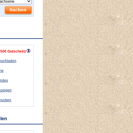
+50€ Gutschein)
 hochladen
ähe
andes
nzeigen
drucken
hlen