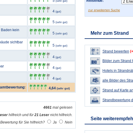
5
Reisende:
(sehr gut)
zur erweiterten Suche
4
(gut)
5
(sehr gut)
m Baden kein
Mehr zum Strand
5
(sehr gut)
bäude sichtbar
5
(sehr gut)
Strand bewerten
(
4
(gut)
Bilder zum Strand
bar
4
(gut)
Hotels in Strandn
4
(gut)
alle Bilder des Str
amtbewertung:
4,64
(sehr gut)
Strand auf Karte a
Strandbewertung 
4661
mal gelesen
Leser
hilfreich und für
21 Leser
nicht hilfreich.
Seite weiterempfe
Bewertung für Sie hilfreich?
Ja
Nein