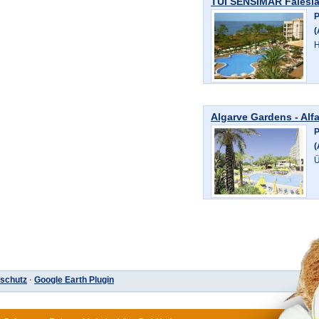
TUI SENSIMAR Falesia
P
(
H
Algarve Gardens - Alf
P
(
Ü
schutz
·
Google Earth Plugin