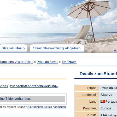
Strandurlaub
Strandbewertung abgeben
Wa
Raposeira Vila do Bispo
»
Praia do Zavial
»
Ein Traum
Details zum Strand
andes
|
zur nächsten Strandbewertung
»
Strand:
Praia do Za
Landesteil:
Algarve
eine Bilder vorhanden.
Land:
Portuga
der zu diesem Strand?
Hier können Sie sie hochladen.
Kontinent:
Europa
Punkte:
4,64
(sehr gu