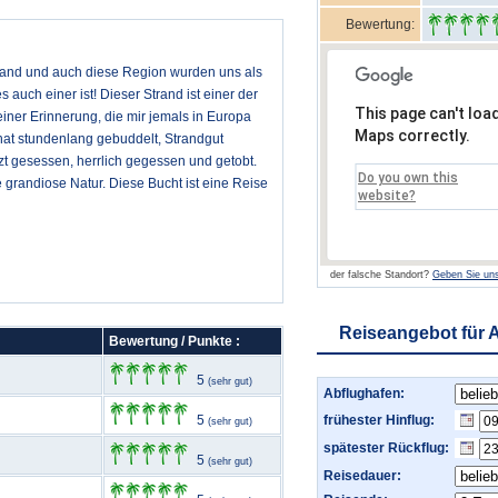
Bewertung:
Strand und auch diese Region wurden uns als
 auch einer ist! Dieser Strand ist einer der
This page can't loa
iner Erinnerung, die mir jemals in Europa
Maps correctly.
at stundenlang gebuddelt, Strandgut
zt gesessen, herrlich gegessen und getobt.
Do you own this
e grandiose Natur. Diese Bucht ist eine Reise
website?
der falsche Standort?
Geben Sie uns
Reiseangebot für 
Bewertung / Punkte :
5
(sehr gut)
Abflughafen:
5
frühester Hinflug:
(sehr gut)
spätester Rückflug:
5
(sehr gut)
Reisedauer: