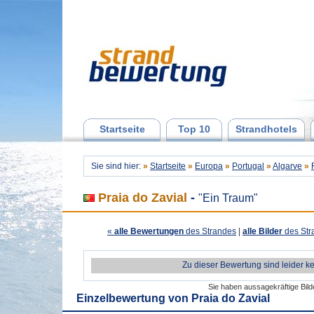
Startseite
Top 10
Strandhotels
Sie sind hier:
»
Startseite
»
Europa
»
Portugal
»
Algarve
»
Praia do Zavial
-
"Ein Traum"
«
alle Bewertungen
des Strandes
|
alle Bilder
des Str
Zu dieser Bewertung sind leider k
Sie haben aussagekräftige Bil
Einzelbewertung von
Praia do Zavial