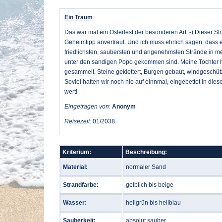
Ein Traum
Das war mal ein Osterfest der besonderen Art :-) Dieser 
Geheimtipp anvertraut. Und ich muss ehrlich sagen, dass es
friedlichsten, saubersten und angenehmsten Strände in me
unter den sandigen Popo gekommen sind. Meine Tochter h
gesammelt, Steine geklettert, Burgen gebaut, windgeschüt
Soviel hatten wir noch nie auf einnmal, eingebettet in dies
wert!
Eingetragen von
:
Anonym
Reisezeit:
01/2038
Kriterium:
Beschreibung:
Material:
normaler Sand
Strandfarbe:
gelblich bis beige
Wasser:
hellgrün bis hellblau
Sauberkeit:
absolut sauber