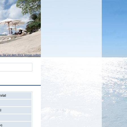
s Sie vor dem Klick wissen sollten
vial
l
t)