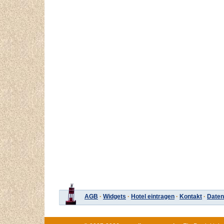
AGB
·
Widgets
·
Hotel eintragen
·
Kontakt
·
Daten