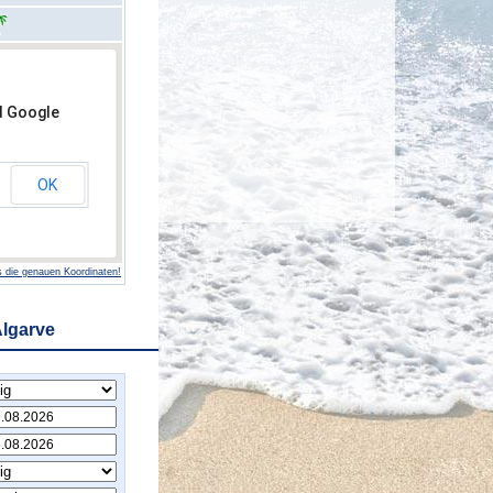
d Google
OK
 die genauen Koordinaten!
Algarve