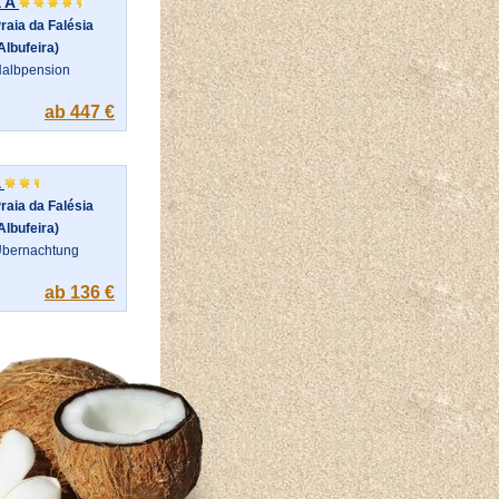
 A
raia da Falésia
Albufeira)
albpension
ab 447 €
a
raia da Falésia
Albufeira)
bernachtung
ab 136 €