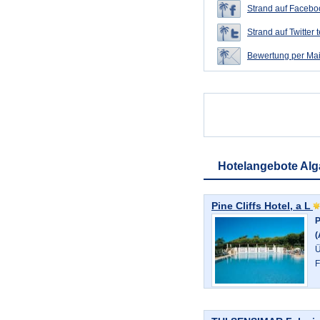
Strand auf Faceboo
Strand auf Twitter t
Bewertung per Mai
Hotelangebote Alg
Pine Cliffs Hotel, a L
P
(
Ü
F