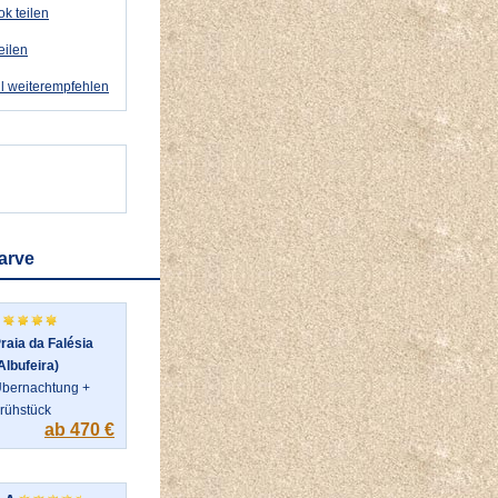
k teilen
eilen
l weiterempfehlen
arve
raia da Falésia
Albufeira)
bernachtung +
rühstück
ab 470 €