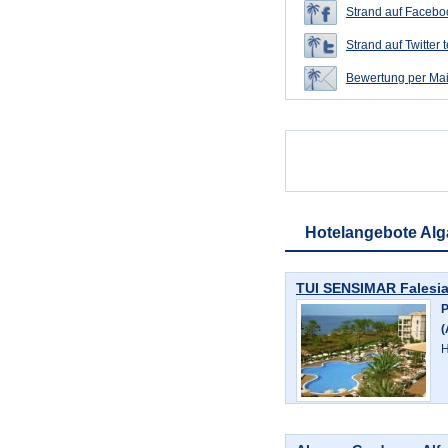
Strand auf Faceboo
Strand auf Twitter t
Bewertung per Mai
Hotelangebote Alg
TUI SENSIMAR Falesia
P
(
H