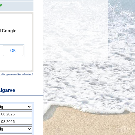
d Google
OK
 die genauen Koordinaten!
Algarve