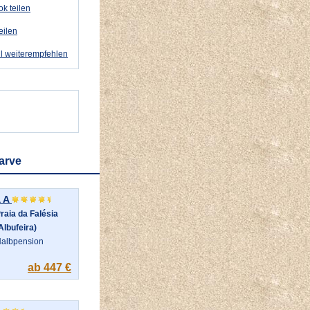
k teilen
eilen
l weiterempfehlen
arve
 A
raia da Falésia
Albufeira)
albpension
ab 447 €