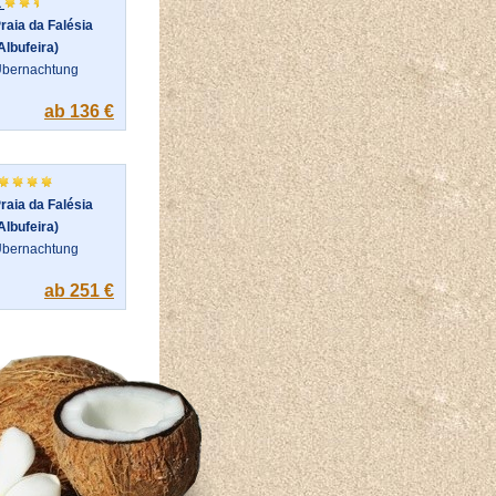
a
raia da Falésia
Albufeira)
bernachtung
ab 136 €
raia da Falésia
Albufeira)
bernachtung
ab 251 €