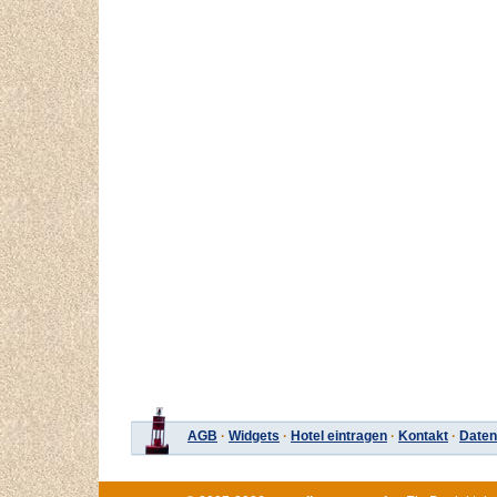
AGB
·
Widgets
·
Hotel eintragen
·
Kontakt
·
Daten