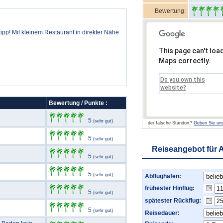
Bewertung:
ipp! Mit kleinem Restaurant in direkter Nähe
This page can't loa
Maps correctly.
Do you own this
website?
Bewertung / Punkte :
5
(sehr gut)
der falsche Standort?
Geben Sie uns
5
(sehr gut)
Reiseangebot für 
5
(sehr gut)
5
(sehr gut)
Abflughafen:
frühester Hinflug:
5
(sehr gut)
spätester Rückflug:
5
(sehr gut)
Reisedauer: