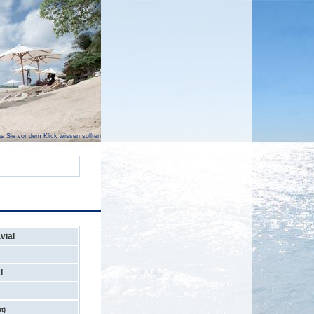
s Sie vor dem Klick wissen sollten
vial
l
t)