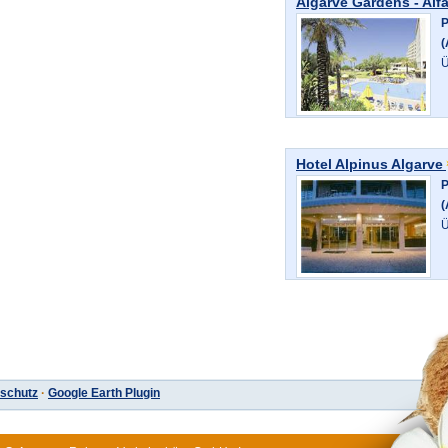
Algarve Gardens - Alf
P
(
Ü
Hotel Alpinus Algarve
P
(
Ü
schutz
·
Google Earth Plugin