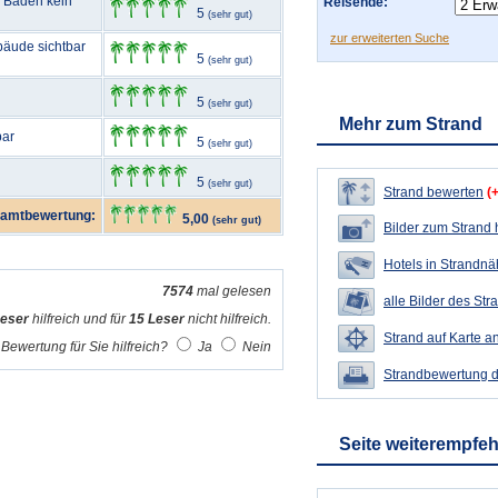
m Baden kein
Reisende:
5
(sehr gut)
zur erweiterten Suche
bäude sichtbar
5
(sehr gut)
5
(sehr gut)
Mehr zum Strand
bar
5
(sehr gut)
5
(sehr gut)
Strand bewerten
(
amtbewertung:
5,00
(sehr gut)
Bilder zum Strand
Hotels in Strandn
7574
mal gelesen
alle Bilder des Str
Leser
hilfreich und für
15 Leser
nicht hilfreich.
Strand auf Karte a
Bewertung für Sie hilfreich?
Ja
Nein
Strandbewertung 
Seite weiterempfe