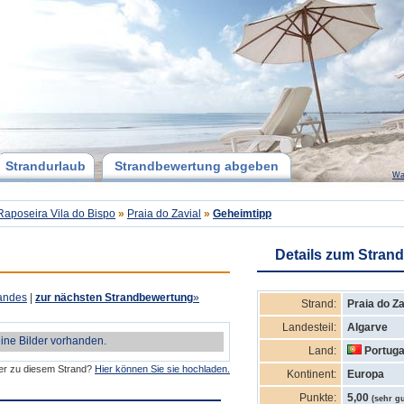
Strandurlaub
Strandbewertung abgeben
Wa
Raposeira Vila do Bispo
»
Praia do Zavial
»
Geheimtipp
Details zum Strand
andes
|
zur nächsten Strandbewertung
»
Strand:
Praia do Za
Landesteil:
Algarve
eine Bilder vorhanden.
Land:
Portuga
der zu diesem Strand?
Hier können Sie sie hochladen.
Kontinent:
Europa
Punkte:
5,00
(sehr gu