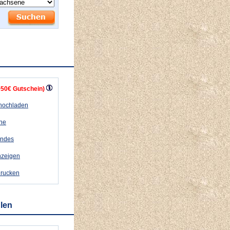
+50€ Gutschein)
 hochladen
ähe
andes
nzeigen
drucken
hlen