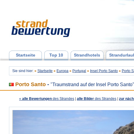
Startseite
Top 10
Strandhotels
Strandurlau
Sie sind hier:
»
Startseite
»
Europa
»
Portugal
»
Insel Porto Santo
»
Porto S
Porto Santo
-
"Traumstrand auf der Insel Porto Santo
«
alle Bewertungen
des Strandes
|
alle Bilder
des Strandes
|
zur näch