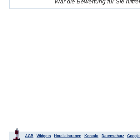
War die Bewertung für Sie hilfr
AGB
·
Widgets
·
Hotel eintragen
·
Kontakt
·
Datenschutz
·
Google