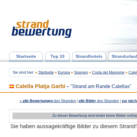
Startseite
Top 10
Strandhotels
Strandurlau
Sie sind hier:
»
Startseite
»
Europa
»
Spanien
»
Costa del Maresme
»
Calel
Calella Platja Garbi
-
"Strand am Rande Calellas"
«
alle Bewertungen
des Strandes
|
alle Bilder
des Strandes
|
zur näch
Zu dieser Bewertung sind leider keine Bilder vorh
Sie haben aussagekräftige Bilder zu diesem Stran