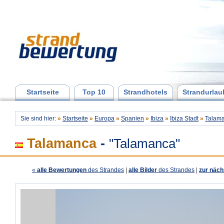
Startseite
Top 10
Strandhotels
Strandurlau
Sie sind hier:
»
Startseite
»
Europa
»
Spanien
»
Ibiza
»
Ibiza Stadt
»
Talam
Talamanca
-
"Talamanca"
«
alle Bewertungen
des Strandes
|
alle Bilder
des Strandes
|
zur näch