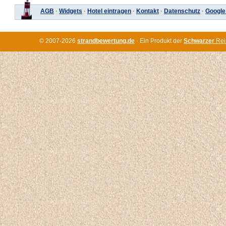
AGB
·
Widgets
·
Hotel eintragen
·
Kontakt
·
Datenschutz
·
Google
© 2007-2026
strandbewertung.de
· Ein Produkt der
Schwarzer
Rei